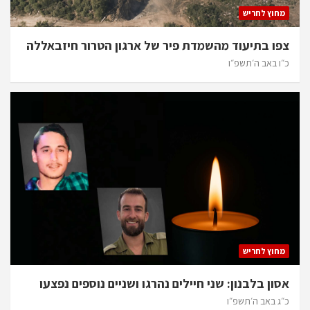
מחוץ לחריש
צפו בתיעוד מהשמדת פיר של ארגון הטרור חיזבאללה
כ״ו באב ה׳תשפ״ו
מחוץ לחריש
אסון בלבנון: שני חיילים נהרגו ושניים נוספים נפצעו
כ״ג באב ה׳תשפ״ו