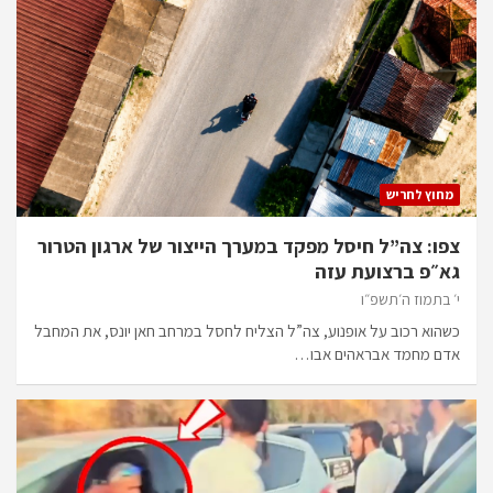
מחוץ לחריש
צפו: צה”ל חיסל מפקד במערך הייצור של ארגון הטרור
גא״פ ברצועת עזה
י׳ בתמוז ה׳תשפ״ו
כשהוא רכוב על אופנוע, צה”ל הצליח לחסל במרחב חאן יונס, את המחבל
אדם מחמד אבראהים אבו…