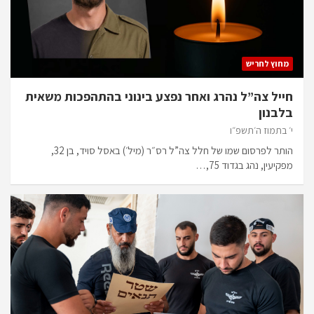
מחוץ לחריש
חייל צה”ל נהרג ואחר נפצע בינוני בהתהפכות משאית
בלבנון
י׳ בתמוז ה׳תשפ״ו
הותר לפרסום שמו של חלל צה”ל רס״ר (מיל׳) באסל סויד, בן 32,
מפקיעין, נהג בגדוד 75,…