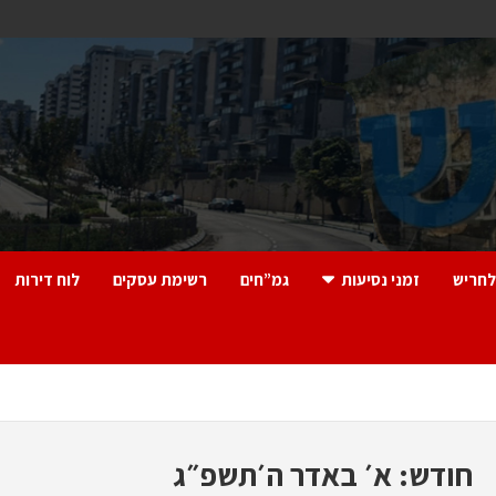
לחריש
זמני נסיעות
גמ”חים
רשימת עסקים
לוח דירות
חודש:
א׳ באדר ה׳תשפ״ג