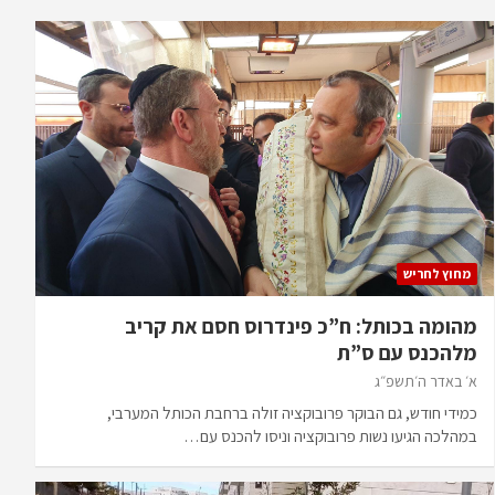
מחוץ לחריש
מהומה בכותל: ח”כ פינדרוס חסם את קריב
מלהכנס עם ס”ת
א׳ באדר ה׳תשפ״ג
כמידי חודש, גם הבוקר פרובוקציה זולה ברחבת הכותל המערבי,
במהלכה הגיעו נשות פרובוקציה וניסו להכנס עם…