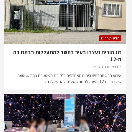
חדשות חריש
זוג הורים נעצרו בעיר בחשד להתעללות בבתם בת
ה-12
כ״ו בשבט ה׳תשפ״ג
אירוע חריג התרחש בימים האחרונים בנקודת המשטרה בחריש, שעה
שילדה בת 12 הגיעה לתחנה וטענה להתעללות…