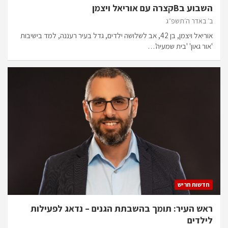
השבוע בBקצרה עם אוריאל ויצמן
ב׳ באדר ה׳תשפ״ג
אוריאל ויצמן, בן 42, אב לשלושה ילדים, גדל בעיר רעננה, למד בישיבות
'אור גאון' 'בית שמעיה'…
חדשות חריש
ראש העיר: תומך בהשבתת הגנים – נדאג לפעילות
לילדים