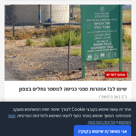
מחוץ לחריש
שימו לב! אזהרות מפני כניסה למספר נחלים בצפון
כ״ב באב ה׳תשפ״ו
אתר זה עושה שימוש בקובצי Cookie לצורך שיפור חווית המשתמש ומעקב
אתר זה עושה שימוש בקוקיז לצורך שיפור חווית המשתמש ומעקב סטטיסטי.
סטטיסטי. המשך שימוש באתר כפוף לתנאי השימוש ולמדיניות הפרטיות.
תנאי
קרא עוד
השימוש
ו-
מדיניות הפרטיות
.
כל הזכויות שמורות להנהלת אתר 634 |
תנאי שימוש
|
הצהרת נגישות
|
אני מאשר שימוש בקוקיז
אני מאשר/ת שימוש בקוקיז
מדיניות פרטיות
|
פרסמו אצלנו