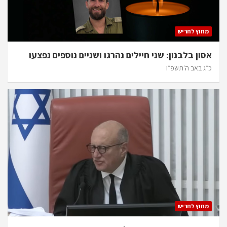
מחוץ לחריש
אסון בלבנון: שני חיילים נהרגו ושניים נוספים נפצעו
כ״ג באב ה׳תשפ״ו
מחוץ לחריש