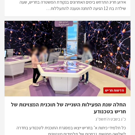
אירוע חריג התרחש בימים האחרונים בנקודת המשטרה בחריש, שעה
שילדה בת 12 הגיעה לתחנה וטענה להתעללות…
חדשות חריש
החלה שנת הפעילות השנייה של תוכנית המצוינות של
חריש בטכנודע
כ״ג בשבט ה׳תשפ״ג
כל תלמידי כיתות א’ בחריש ייצאו במסגרת התוכנית לטכנודע בחדרה
לשלושה מפגשים. נבחרות של תלמידים מצטיינים…