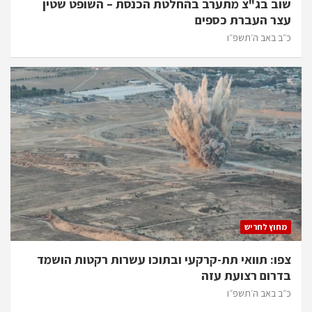
שוב בג"צ מתערב בהחלטת הכנסת – השופט שטין
עצר העברת כספים
כ״ב באב ה׳תשפ״ו
מחוץ לחריש
צפו: תוואי תת-קרקעי ובתוכו עשרות רקטות הושמד
בדרום רצועת עזה
כ״ב באב ה׳תשפ״ו