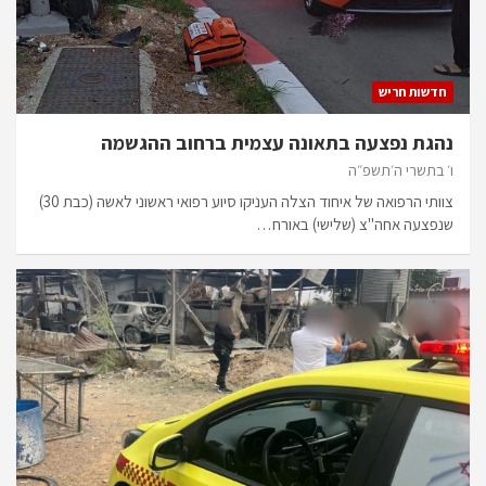
חדשות חריש
נהגת נפצעה בתאונה עצמית ברחוב ההגשמה
ו׳ בתשרי ה׳תשפ״ה
צוותי הרפואה של איחוד הצלה העניקו סיוע רפואי ראשוני לאשה (כבת 30)
שנפצעה אחה"צ (שלישי) באורח…