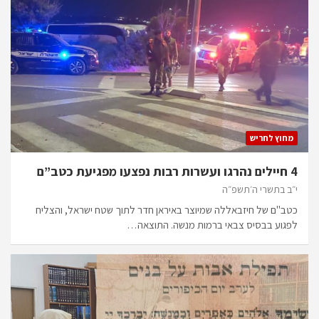
מחוץ לחריש
4 חיילים נהרגו ועשרות רבות נפצעו מפגיעת כטב”ם
י״ב בתשרי ה׳תשפ״ה
כטב"ם של חיזבאללה שמיוצר באיראן חדר לתוך שטח ישראל, והצליח
לפגוע בבסיס צבאי ברמות מנשה. התוצאה…