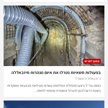
מחוץ לחריש
בפעולות חשאיות נטרלו את איום מנהרות חיזבאללה
כ״ח באלול ה׳תשפ״ד
כוחות צה״ל ביצעו מתחילת המלחמה עשרות פעילויות מבצעיות ממוקדות
בשטח דרום לבנון לנטרול והשמדת מתחמי לחימה…