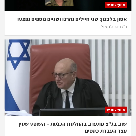
מחוץ לחריש
אסון בלבנון: שני חיילים נהרגו ושניים נוספים נפצעו
כ״ג באב ה׳תשפ״ו
מחוץ לחריש
שוב בג"צ מתערב בהחלטת הכנסת – השופט שטין
עצר העברת כספים