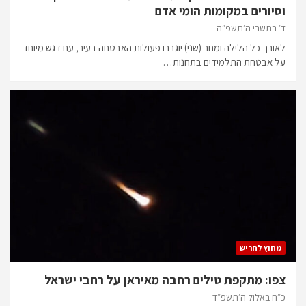
וסיורים במקומות הומי אדם
ד׳ בתשרי ה׳תשפ״ה
לאורך כל הלילה ומחר (שני) יוגברו פעולות האבטחה בעיר, עם דגש מיוחד
על אבטחת התלמידים בתחנות…
מחוץ לחריש
צפו: מתקפת טילים רחבה מאיראן על רחבי ישראל
כ״ח באלול ה׳תשפ״ד