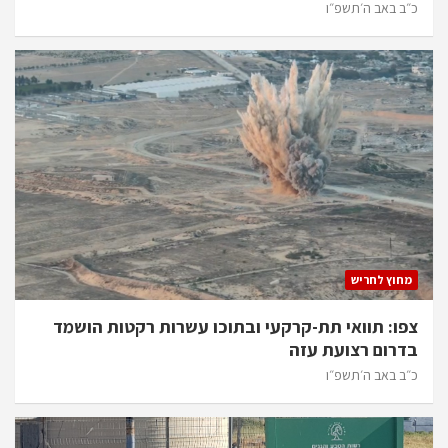
כ״ב באב ה׳תשפ״ו
מחוץ לחריש
צפו: תוואי תת-קרקעי ובתוכו עשרות רקטות הושמד
בדרום רצועת עזה
כ״ב באב ה׳תשפ״ו