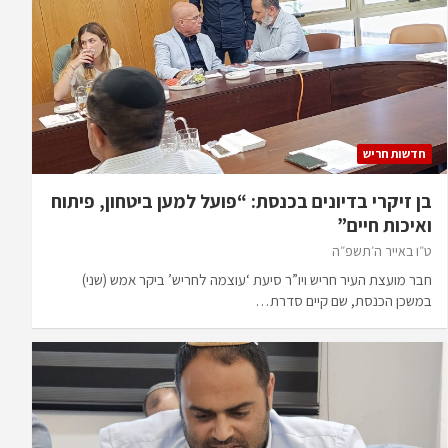
חדשות חריש
בן זיקרי בדיונים בכנסת: “פועל למען ביטחון, פיתוח
ואיכות חיים”
ט״ו באייר ה׳תשפ״ה
חבר מועצת העיר חריש ויו”ר סיעת ‘עוצמה לחריש’ ביקר אמש (שני)
במשכן הכנסת, שם קיים סדרת…