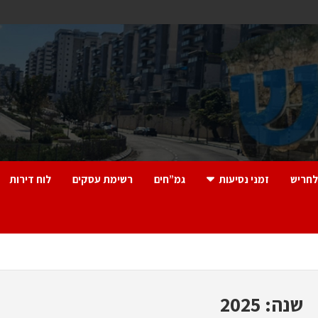
לחריש
זמני נסיעות
גמ”חים
רשימת עסקים
לוח דירות
שנה:
2025