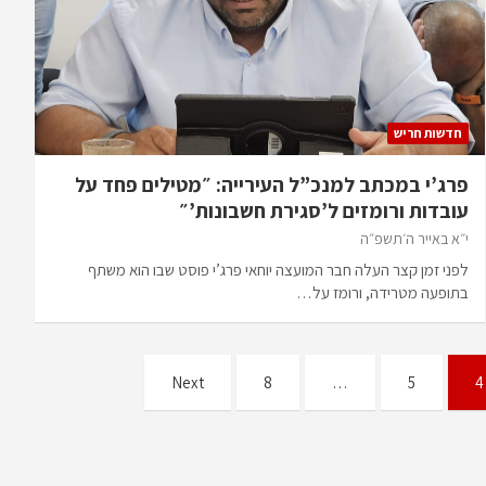
חדשות חריש
פרג’י במכתב למנכ”ל העירייה: ״מטילים פחד על
עובדות ורומזים ל’סגירת חשבונות’״
י״א באייר ה׳תשפ״ה
לפני זמן קצר העלה חבר המועצה יוחאי פרג’י פוסט שבו הוא משתף
בתופעה מטרידה, ורומז על…
Next
8
…
5
4