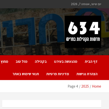
Ski
יום שישי, אוגוסט 7, 2026
t
conten
חריש 634
חדשות הקהילות בחריש
דף הבית
מהנעשה בעירנו
בקהילה
מזל טוב
מחוץ 
הצהרת נגישות
מדיניות פרטיות
תנאי שימוש באתר
Page 4
2025
Home