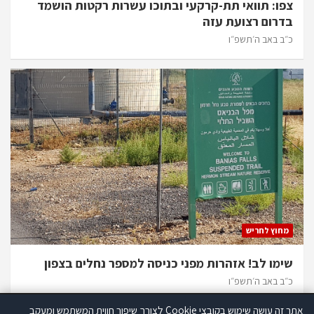
צפו: תוואי תת-קרקעי ובתוכו עשרות רקטות הושמד
בדרום רצועת עזה
כ״ב באב ה׳תשפ״ו
מחוץ לחריש
שימו לב! אזהרות מפני כניסה למספר נחלים בצפון
כ״ב באב ה׳תשפ״ו
אתר זה עושה שימוש בקובצי Cookie לצורך שיפור חווית המשתמש ומעקב
אתר זה עושה שימוש בקוקיז לצורך שיפור חווית המשתמש ומעקב סטטיסטי.