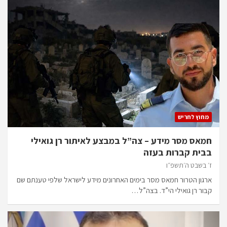
מחוץ לחריש
חמאס מסר מידע – צה”ל במבצע לאיתור רן גואילי
בבית קברות בעזה
ז׳ בשבט ה׳תשפ״ו
ארגון הטרור חמאס מסר בימים האחרונים מידע לישראל שלפי טענתם שם
קבור רן גואילי הי”ד. בצה”ל…