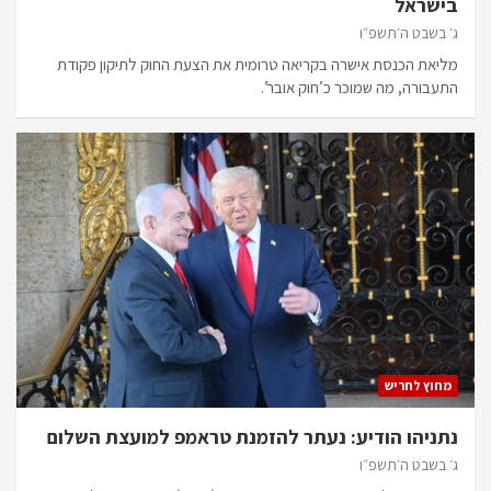
בישראל
ג׳ בשבט ה׳תשפ״ו
מליאת הכנסת אישרה בקריאה טרומית את הצעת החוק לתיקון פקודת
התעבורה, מה שמוכר כ’חוק אובר’.
מחוץ לחריש
נתניהו הודיע: נעתר להזמנת טראמפ למועצת השלום
ג׳ בשבט ה׳תשפ״ו