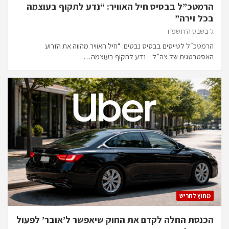
הרמטכ”ל בבסיס חיל האוויר: “נדע לתקוף בעוצמה
בכל זירה”
ג׳ בשבט ה׳תשפ״ו
הרמטכ״ל לטייסים בבסיס נבטים: “חיל האוויר מהווה את הזרוע
האסטרטגית של צה”ל – נדע לתקוף בעוצמה…
מחוץ לחריש
הכנסת החלה לקדם את החוק שיאפשר ל’אובר’ לפעול