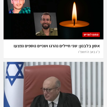
מחוץ לחריש
אסון בלבנון: שני חיילים נהרגו ושניים נוספים נפצעו
כ״ג באב ה׳תשפ״ו