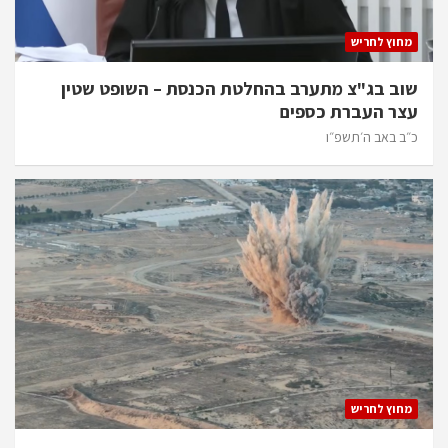
מחוץ לחריש
שוב בג"צ מתערב בהחלטת הכנסת – השופט שטין
עצר העברת כספים
כ״ב באב ה׳תשפ״ו
מחוץ לחריש