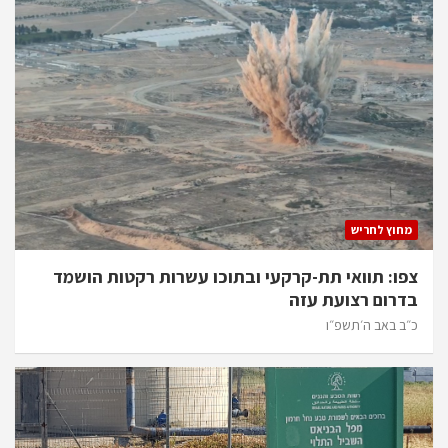
מחוץ לחריש
צפו: תוואי תת-קרקעי ובתוכו עשרות רקטות הושמד
בדרום רצועת עזה
כ״ב באב ה׳תשפ״ו