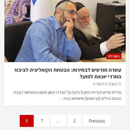
בקהילה
עשרה חודשים לבחירות: הבטחת הקואליציה לציבור
החרדי יוצאת לפועל
ח׳ בטבת ה׳תשפ״ה
עיריית חריש הכריזה היום (רביעי) על מכרז ראשון מסוגו המאפשר הצבת
מבנים יבילים (קראוונים) שישמשו כבתי…
Posts
8
7
…
1
Previous
pagination