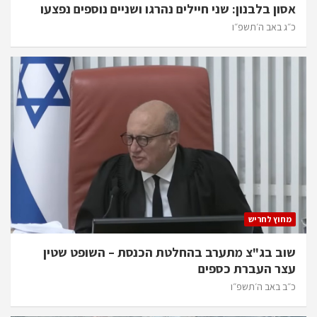
אסון בלבנון: שני חיילים נהרגו ושניים נוספים נפצעו
כ״ג באב ה׳תשפ״ו
מחוץ לחריש
שוב בג"צ מתערב בהחלטת הכנסת – השופט שטין
עצר העברת כספים
כ״ב באב ה׳תשפ״ו