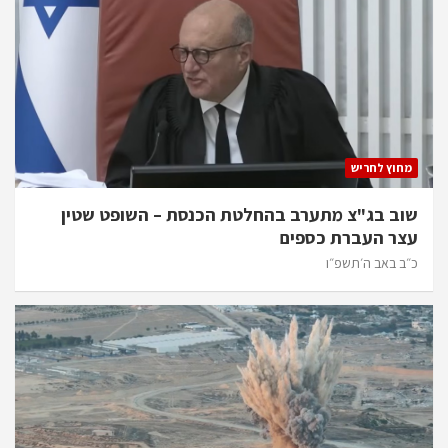
מחוץ לחריש
שוב בג"צ מתערב בהחלטת הכנסת – השופט שטין
עצר העברת כספים
כ״ב באב ה׳תשפ״ו