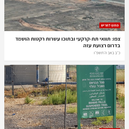
מחוץ לחריש
צפו: תוואי תת-קרקעי ובתוכו עשרות רקטות הושמד
בדרום רצועת עזה
כ״ב באב ה׳תשפ״ו