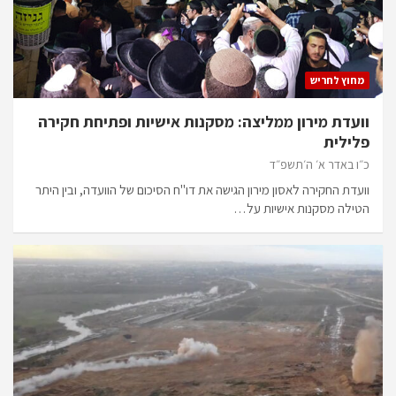
מחוץ לחריש
וועדת מירון ממליצה: מסקנות אישיות ופתיחת חקירה
פלילית
כ״ו באדר א׳ ה׳תשפ״ד
וועדת החקירה לאסון מירון הגישה את דו"ח הסיכום של הוועדה, ובין היתר
הטילה מסקנות אישיות על…