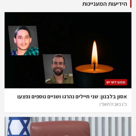
הידיעות המעניינות
מחוץ לחריש
אסון בלבנון: שני חיילים נהרגו ושניים נוספים נפצעו
כ״ג באב ה׳תשפ״ו