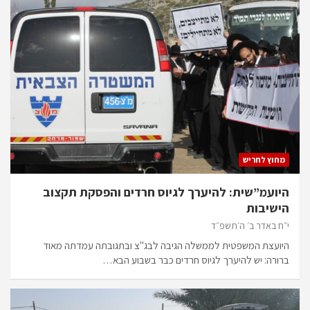
מחוץ לחריש
היועמ”שית: להיערך לגיוס חרדים והפסקת תקצוב
הישיבות
י״ח באדר ב׳ ה׳תשפ״ד
היועצת המשפטית לממשלה הגיבה לבג"צ ובתגובתה עמדתה מאוד
ברורה: יש להיערך לגיוס חרדים כבר בשבוע הבא…