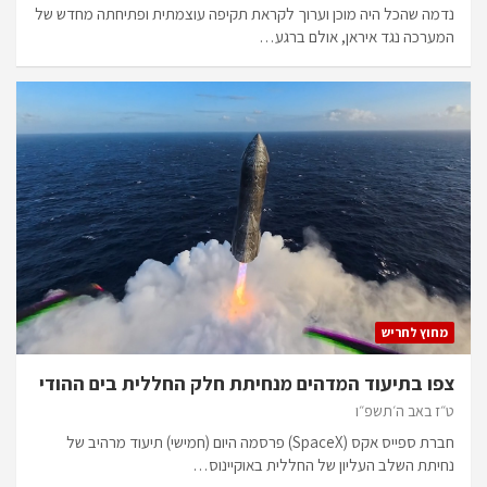
נדמה שהכל היה מוכן וערוך לקראת תקיפה עוצמתית ופתיחתה מחדש של
המערכה נגד איראן, אולם ברגע…
מחוץ לחריש
צפו בתיעוד המדהים מנחיתת חלק החללית בים ההודי
ט״ז באב ה׳תשפ״ו
חברת ספייס אקס (SpaceX) פרסמה היום (חמישי) תיעוד מרהיב של
נחיתת השלב העליון של החללית באוקיינוס…