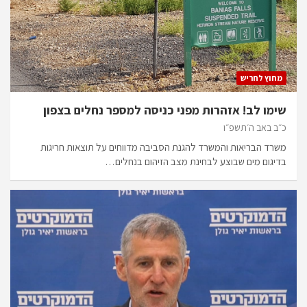
מחוץ לחריש
שימו לב! אזהרות מפני כניסה למספר נחלים בצפון
כ״ב באב ה׳תשפ״ו
משרד הבריאות והמשרד להגנת הסביבה מדווחים על תוצאות חריגות
בדיגום מים שבוצע לבחינת מצב הזיהום בנחלים…