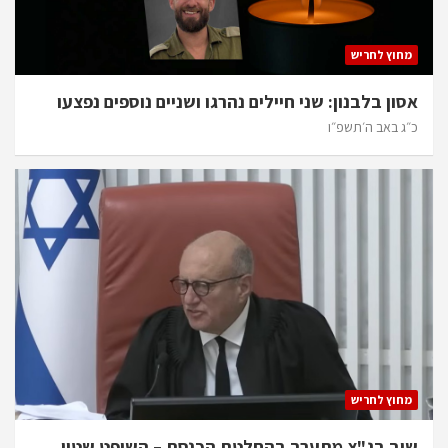
מחוץ לחריש
אסון בלבנון: שני חיילים נהרגו ושניים נוספים נפצעו
כ״ג באב ה׳תשפ״ו
מחוץ לחריש
שוב בג"צ מתערב בהחלטת הכנסת – השופט שטין