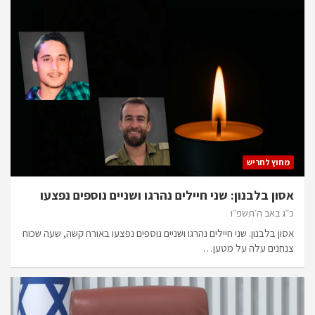
מחוץ לחריש
אסון בלבנון: שני חיילים נהרגו ושניים נוספים נפצעו
כ״ג באב ה׳תשפ״ו
אסון בלבנון. שני חיילים נהרגו ושניים נוספים נפצעו באורח קשה, שעה שכוח
צנחנים עלה על מטען…