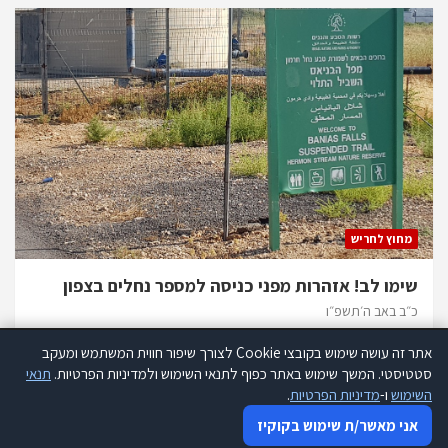
מחוץ לחריש
שימו לב! אזהרות מפני כניסה למספר נחלים בצפון
כ״ב באב ה׳תשפ״ו
אתר זה עושה שימוש בקובצי Cookie לצורך שיפור חווית המשתמש ומעקב
אתר זה עושה שימוש בקוקיז לצורך שיפור חווית המשתמש ומעקב סטטיסטי.
סטטיסטי. המשך שימוש באתר כפוף לתנאי השימוש ולמדיניות הפרטיות.
תנאי
קרא עוד
השימוש
ו-
מדיניות הפרטיות
.
כל הזכויות שמורות להנהלת אתר 634 |
תנאי שימוש
|
הצהרת נגישות
|
אני מאשר שימוש בקוקיז
אני מאשר/ת שימוש בקוקיז
מדיניות פרטיות
|
פרסמו אצלנו