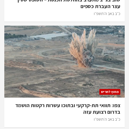
עצר העברת כספים
כ״ב באב ה׳תשפ״ו
מחוץ לחריש
צפו: תוואי תת-קרקעי ובתוכו עשרות רקטות הושמד
בדרום רצועת עזה
כ״ב באב ה׳תשפ״ו