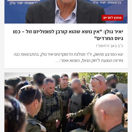
מחוץ לחריש
יאיר גולן: "אין נושא שהוא קורבן לפופוליזם זול – כמו
גיוס החרדים"
כ״ב באב ה׳תשפ״ו
יצא המרצע מהשק, יו"ר מפלגת הדמוקרטים יאיר גולן, בהתבטאות כנה
וחריגה הנוגעת ל'חוק הגיוס', כשהוא אומר:…