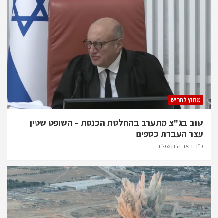
מחוץ לחריש
שוב בג"צ מתערב בהחלטת הכנסת – השופט שטין
עצר העברת כספים
כ״ב באב ה׳תשפ״ו