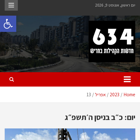
Ski
יום ראשון, אוגוסט 9, 2026
t
פתח 
conten
חריש 634
חדשות הקהילות בחריש
Home
2023
אפריל
13
יום:
כ״ב בניסן ה׳תשפ״ג