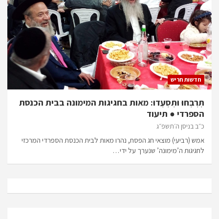
חדשות חריש
תְּרְבְּחוּ וּתְסְעְדוּ: מאות בחגיגות המימונה בבית הכנסת
הספרדי ● תיעוד
כ״ב בניסן ה׳תשפ״ג
אמש (רביעי) מוצאי חג הפסח, נהרו מאות לבית הכנסת הספרדי המרכזי
לחגיגות ה’מימונה’ שנערך על ידי…