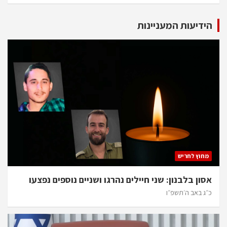
הידיעות המעניינות
מחוץ לחריש
אסון בלבנון: שני חיילים נהרגו ושניים נוספים נפצעו
כ״ג באב ה׳תשפ״ו