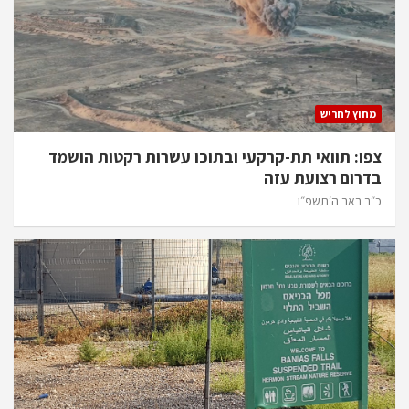
מחוץ לחריש
צפו: תוואי תת-קרקעי ובתוכו עשרות רקטות הושמד
בדרום רצועת עזה
כ״ב באב ה׳תשפ״ו