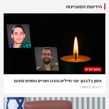
הידיעות המעניינות
מחוץ לחריש
אסון בלבנון: שני חיילים נהרגו ושניים נוספים נפצעו
כ״ג באב ה׳תשפ״ו