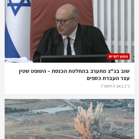
מחוץ לחריש
שוב בג"צ מתערב בהחלטת הכנסת – השופט שטין
עצר העברת כספים
כ״ב באב ה׳תשפ״ו