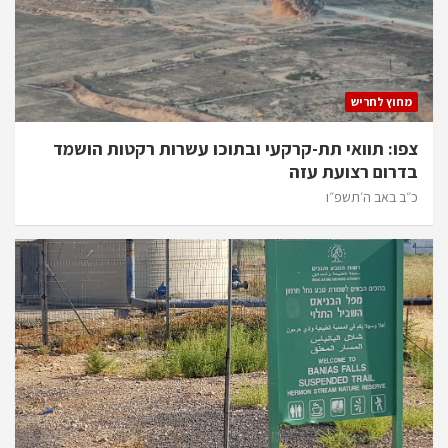
מחוץ לחריש
צפו: תוואי תת-קרקעי ובתוכו עשרות רקטות הושמד
בדרום רצועת עזה
כ״ב באב ה׳תשפ״ו