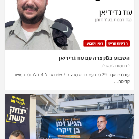
חדשות חריש
ראיון שבועי
השבוע בBקצרה עם עוז גדידיאן
י׳ בתמוז ה׳תשפ״ג
עוז גדידיאן בן 29 גר בעיר חריש מזה כ-7 שנים אב ל-4. נולד וגר במושב
קדימה…