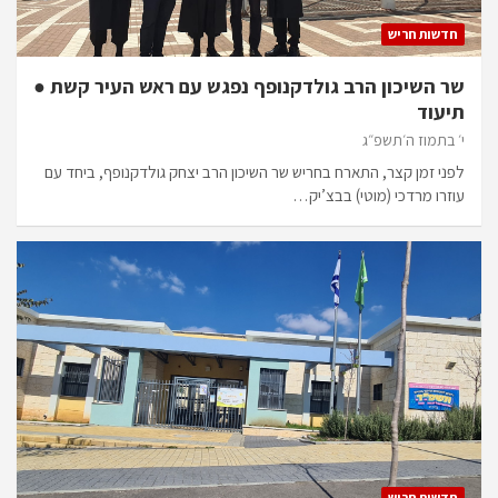
חדשות חריש
שר השיכון הרב גולדקנופף נפגש עם ראש העיר קשת ●
תיעוד
י׳ בתמוז ה׳תשפ״ג
לפני זמן קצר, התארח בחריש שר השיכון הרב יצחק גולדקנופף, ביחד עם
עוזרו מרדכי (מוטי) בבצ’יק…
חדשות חריש