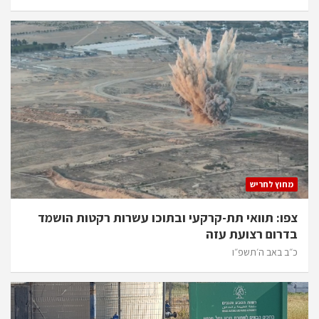
מחוץ לחריש
צפו: תוואי תת-קרקעי ובתוכו עשרות רקטות הושמד
בדרום רצועת עזה
כ״ב באב ה׳תשפ״ו