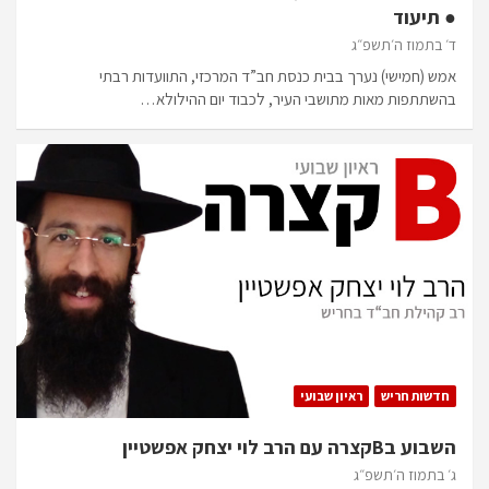
● תיעוד
ד׳ בתמוז ה׳תשפ״ג
אמש (חמישי) נערך בבית כנסת חב”ד המרכזי, התוועדות רבתי
בהשתתפות מאות מתושבי העיר, לכבוד יום ההילולא…
חדשות חריש
ראיון שבועי
השבוע בBקצרה עם הרב לוי יצחק אפשטיין
ג׳ בתמוז ה׳תשפ״ג