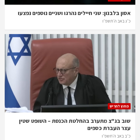
אסון בלבנון: שני חיילים נהרגו ושניים נוספים נפצעו
כ״ג באב ה׳תשפ״ו
מחוץ לחריש
שוב בג"צ מתערב בהחלטת הכנסת – השופט שטין
עצר העברת כספים
כ״ב באב ה׳תשפ״ו