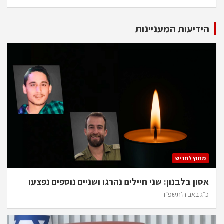
הידיעות המעניינות
מחוץ לחריש
אסון בלבנון: שני חיילים נהרגו ושניים נוספים נפצעו
כ״ג באב ה׳תשפ״ו