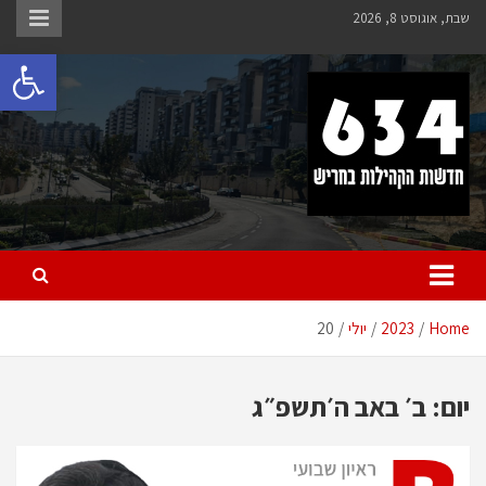
Ski
שבת, אוגוסט 8, 2026
t
פתח 
conten
חריש 634
חדשות הקהילות בחריש
Home
2023
יולי
20
יום:
ב׳ באב ה׳תשפ״ג