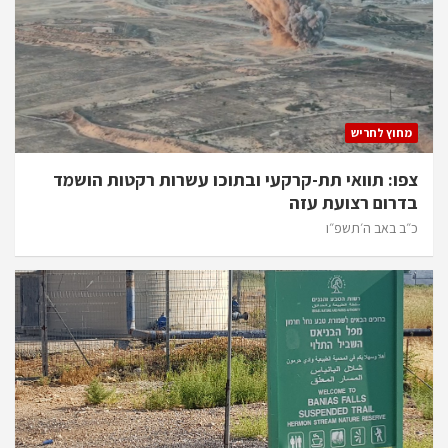
מחוץ לחריש
צפו: תוואי תת-קרקעי ובתוכו עשרות רקטות הושמד
בדרום רצועת עזה
כ״ב באב ה׳תשפ״ו