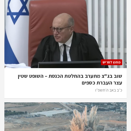
מחוץ לחריש
שוב בג"צ מתערב בהחלטת הכנסת – השופט שטין
עצר העברת כספים
כ״ב באב ה׳תשפ״ו