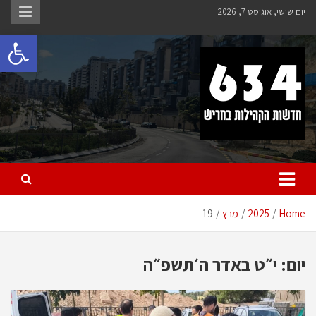
Ski
יום שישי, אוגוסט 7, 2026
t
פתח 
conten
חריש 634
חדשות הקהילות בחריש
Home
2025
מרץ
19
יום:
י״ט באדר ה׳תשפ״ה