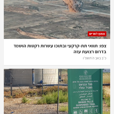
מחוץ לחריש
צפו: תוואי תת-קרקעי ובתוכו עשרות רקטות הושמד
בדרום רצועת עזה
כ״ב באב ה׳תשפ״ו