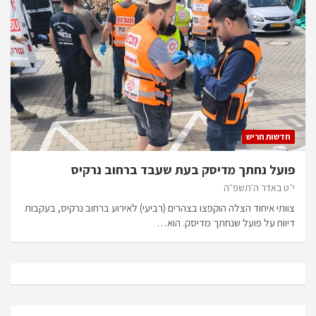
חדשות חריש
פועל נחתך מדיסק בעת שעבד ברחוב נרקיס
י״ט באדר ה׳תשפ״ה
צוותי איחוד הצלה הוקפצו בצהרים (רביעי) לאירוע ברחוב נרקיס, בעקבות
דיווח על פועל שנחתך מדיסק. הוא…