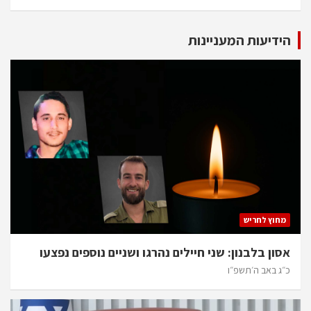
הידיעות המעניינות
מחוץ לחריש
אסון בלבנון: שני חיילים נהרגו ושניים נוספים נפצעו
כ״ג באב ה׳תשפ״ו