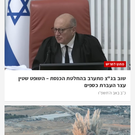
מחוץ לחריש
שוב בג"צ מתערב בהחלטת הכנסת – השופט שטין
עצר העברת כספים
כ״ב באב ה׳תשפ״ו