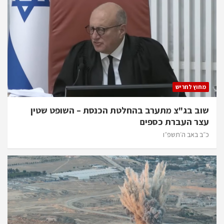
מחוץ לחריש
שוב בג"צ מתערב בהחלטת הכנסת – השופט שטין
עצר העברת כספים
כ״ב באב ה׳תשפ״ו