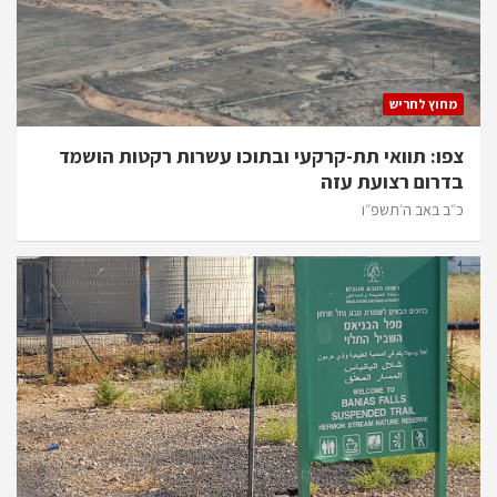
מחוץ לחריש
צפו: תוואי תת-קרקעי ובתוכו עשרות רקטות הושמד
בדרום רצועת עזה
כ״ב באב ה׳תשפ״ו