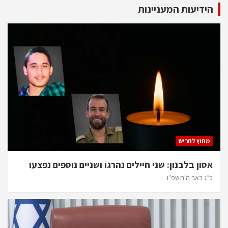
הידיעות המעניינות
מחוץ לחריש
אסון בלבנון: שני חיילים נהרגו ושניים נוספים נפצעו
כ״ג באב ה׳תשפ״ו