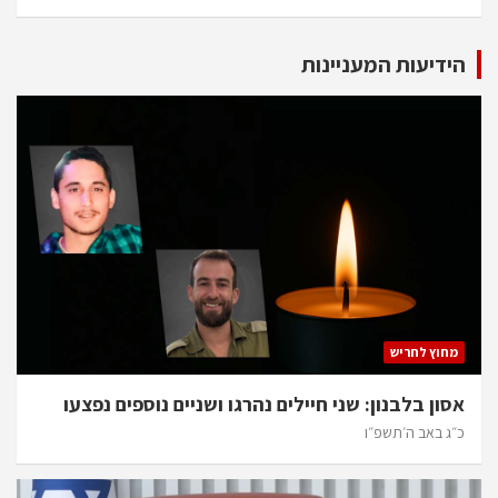
הידיעות המעניינות
מחוץ לחריש
אסון בלבנון: שני חיילים נהרגו ושניים נוספים נפצעו
כ״ג באב ה׳תשפ״ו