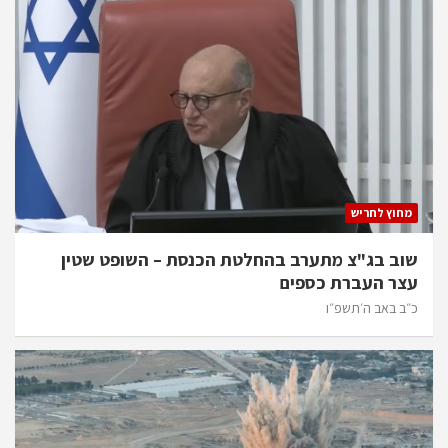
מחוץ לחריש
שוב בג"צ מתערב בהחלטת הכנסת – השופט שטין
עצר העברת כספים
כ״ב באב ה׳תשפ״ו