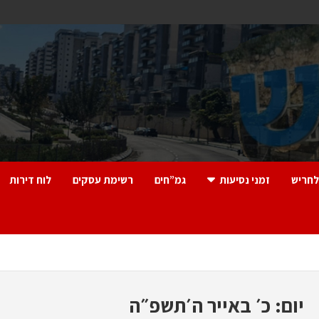
לחריש
זמני נסיעות
גמ”חים
רשימת עסקים
לוח דירות
יום:
כ׳ באייר ה׳תשפ״ה