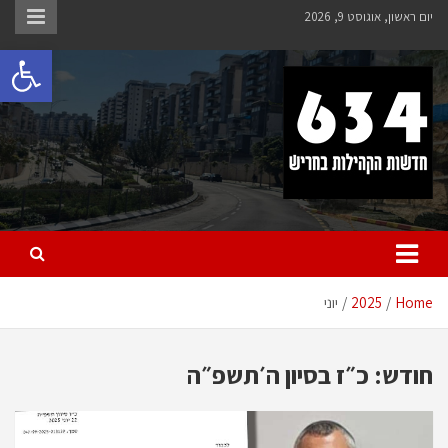
Ski
יום ראשון, אוגוסט 9, 2026
t
פתח 
conten
חריש 634
חדשות הקהילות בחריש
Home
2025
יוני
חודש:
כ״ז בסיון ה׳תשפ״ה