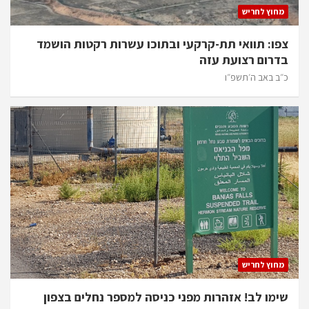
מחוץ לחריש
צפו: תוואי תת-קרקעי ובתוכו עשרות רקטות הושמד
בדרום רצועת עזה
כ״ב באב ה׳תשפ״ו
מחוץ לחריש
שימו לב! אזהרות מפני כניסה למספר נחלים בצפון