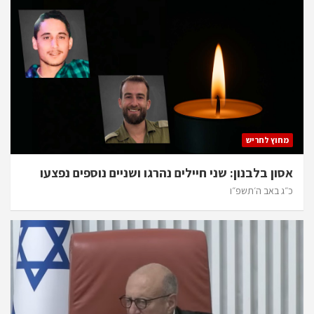
מחוץ לחריש
אסון בלבנון: שני חיילים נהרגו ושניים נוספים נפצעו
כ״ג באב ה׳תשפ״ו