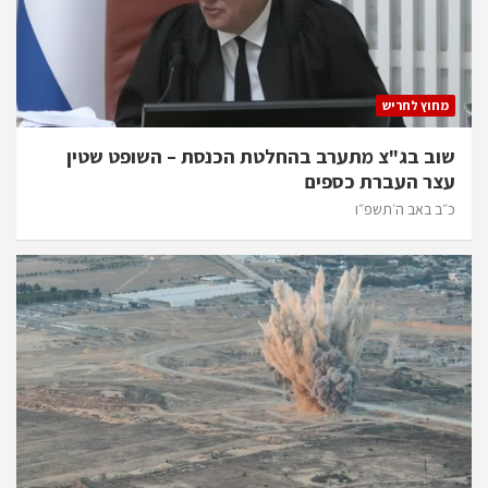
מחוץ לחריש
שוב בג"צ מתערב בהחלטת הכנסת – השופט שטין
עצר העברת כספים
כ״ב באב ה׳תשפ״ו