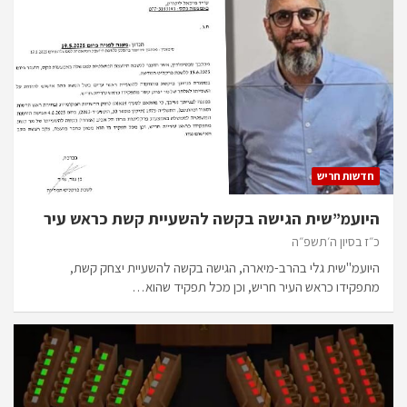
חדשות חריש
היועמ”שית הגישה בקשה להשעיית קשת כראש עיר
כ״ז בסיון ה׳תשפ״ה
היועמ"שית גלי בהרב-מיארה, הגישה בקשה להשעיית יצחק קשת,
מתפקידו כראש העיר חריש, וכן מכל תפקיד שהוא…