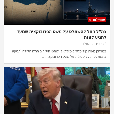
מחוץ לחריש
צה”ל החל להשתלט על משט הפרובוקציה שנועד
להגיע לעזה
י״ג באייר ה׳תשפ״ו
במרחק מאות קילומטרים מישראל, לוחמי חיל הים החלו הלילה (רביעי)
בהשתלטות על ספינות של משט הפרובוקציה…