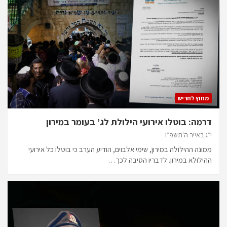
מחוץ לחריש
דרמה: בוטלו אירועי הילולת לג’ בעומר במירון
י״ג באייר ה׳תשפ״ו
ממונה ההילולה במירון, שימי אלבוים, הודיע הערב כי בוטלו כל אירועי
ההילולא במירון. לדבריו הסיבה לכך…