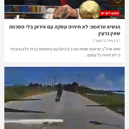
מחוץ לחריש
הנשיא טראמפ: לא תיהיה עסקה עם איראן בלי הסכמה
שאין גרעין
י״ב באייר ה׳תשפ״ו
נשיא ארה”ב טראמפ שוחח הערב (רביעי) עם עיתונאים בבית הלבן והבהיר
כי לא תיהיה כל עסקה…