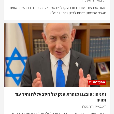
י״ב באייר ה׳תשפ״ו
תושב שפרעם – עובד בחברה קבלנית שמבצעת עבודות הנדסיות מטעם
משרד הביטחון בדרום לבנון, נהרג לפנה”צ…
מחוץ לחריש
נתניהו: פוצצנו מנהרת ענק של חיזבאללה והיד עוד
נטויה
י״א באייר ה׳תשפ״ו
ראש הממשלה בנימין נתניהו, הגיב הערב (שלישי) לפיצוץ מנהרת הטרור