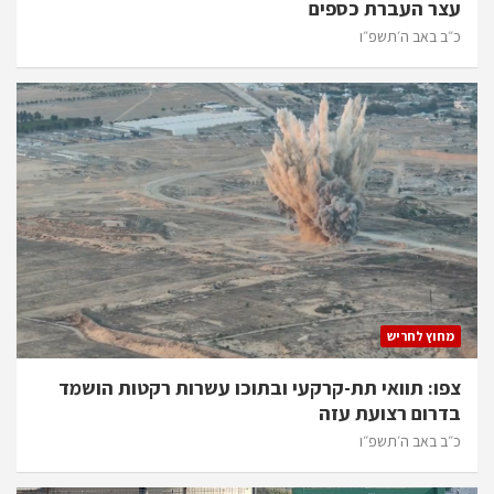
עצר העברת כספים
כ״ב באב ה׳תשפ״ו
מחוץ לחריש
צפו: תוואי תת-קרקעי ובתוכו עשרות רקטות הושמד
בדרום רצועת עזה
כ״ב באב ה׳תשפ״ו