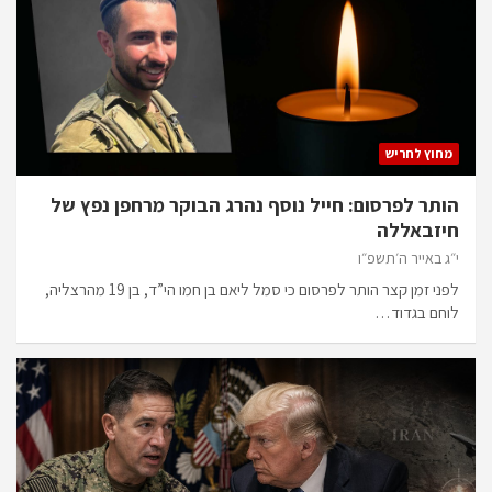
מחוץ לחריש
הותר לפרסום: חייל נוסף נהרג הבוקר מרחפן נפץ של
חיזבאללה
י״ג באייר ה׳תשפ״ו
לפני זמן קצר הותר לפרסום כי סמל ליאם בן חמו הי”ד, בן 19 מהרצליה,
לוחם בגדוד…