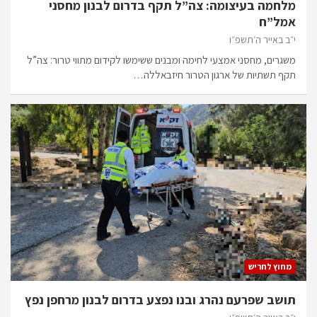
מלחמה בעיצומה: צה”ל תקף בדרום לבנון מחסני
אמל”ח
י״ב באייר ה׳תשפ״ו
משגרים, מחסני אמצעי לחימה ומבנים ששימשו לקידום מתווי טרור: צה”ל
תקף תשתיות של ארגון הטרור חיזבאללה…
מחוץ לחריש
תושב שפרעם נהרג ובנו נפצע בדרום לבנון מרחפן נפץ