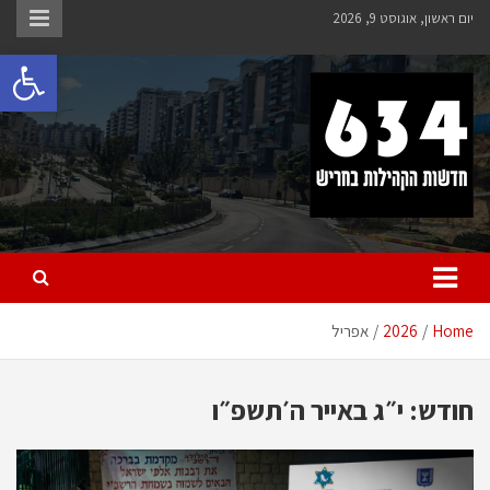
Ski
יום ראשון, אוגוסט 9, 2026
t
פתח 
conten
חריש 634
חדשות הקהילות בחריש
Home
2026
אפריל
חודש:
י״ג באייר ה׳תשפ״ו