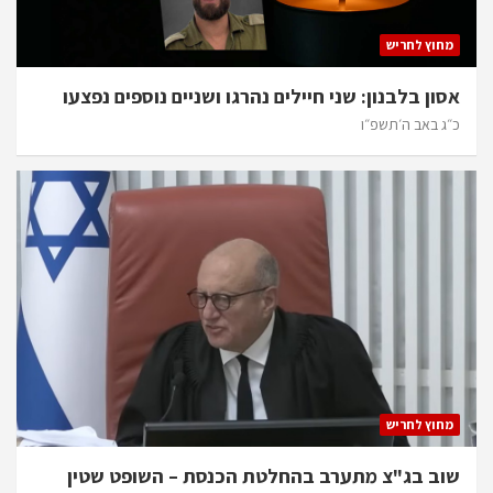
מחוץ לחריש
אסון בלבנון: שני חיילים נהרגו ושניים נוספים נפצעו
כ״ג באב ה׳תשפ״ו
מחוץ לחריש
שוב בג"צ מתערב בהחלטת הכנסת – השופט שטין