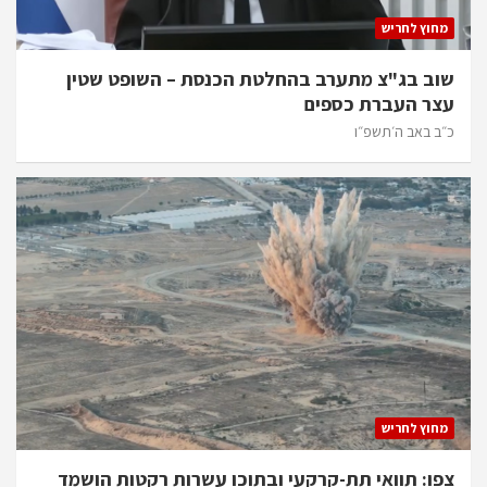
מחוץ לחריש
שוב בג"צ מתערב בהחלטת הכנסת – השופט שטין
עצר העברת כספים
כ״ב באב ה׳תשפ״ו
מחוץ לחריש
צפו: תוואי תת-קרקעי ובתוכו עשרות רקטות הושמד