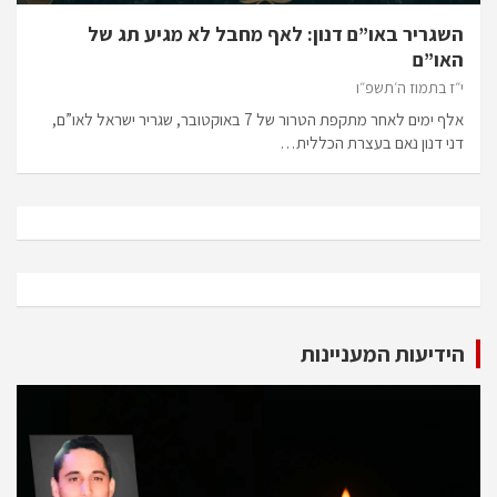
השגריר באו”ם דנון: לאף מחבל לא מגיע תג של
האו”ם
י״ז בתמוז ה׳תשפ״ו
אלף ימים לאחר מתקפת הטרור של 7 באוקטובר, שגריר ישראל לאו”ם,
דני דנון נאם בעצרת הכללית…
הידיעות המעניינות