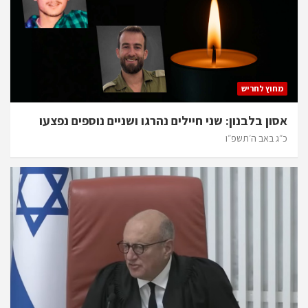
מחוץ לחריש
אסון בלבנון: שני חיילים נהרגו ושניים נוספים נפצעו
כ״ג באב ה׳תשפ״ו