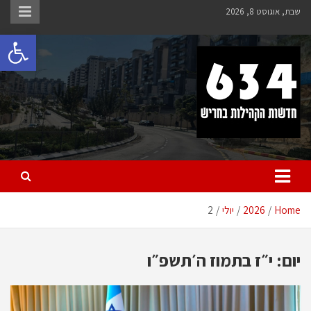
Ski
שבת, אוגוסט 8, 2026
t
פתח 
conten
חריש 634
חדשות הקהילות בחריש
Home
2026
יולי
2
יום:
י״ז בתמוז ה׳תשפ״ו