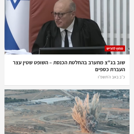
מחוץ לחריש
שוב בג"צ מתערב בהחלטת הכנסת – השופט שטין עצר
העברת כספים
כ״ב באב ה׳תשפ״ו