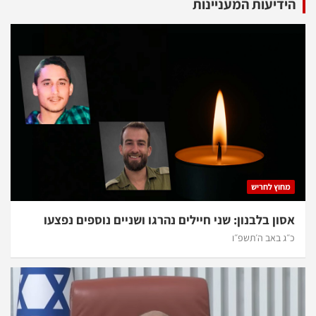
הידיעות המעניינות
מחוץ לחריש
אסון בלבנון: שני חיילים נהרגו ושניים נוספים נפצעו
כ״ג באב ה׳תשפ״ו