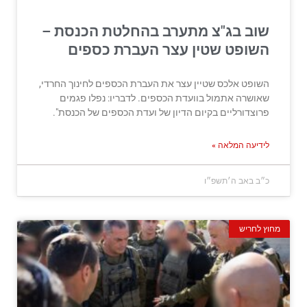
שוב בג"צ מתערב בהחלטת הכנסת –
השופט שטין עצר העברת כספים
השופט אלכס שטיין עצר את העברת הכספים לחינוך החרדי,
שאושרה אתמול בוועדת הכספים. לדבריו: נפלו פגמים
פרוצדורליים בקיום הדיון של ועדת הכספים של הכנסת".
לידיעה המלאה »
כ״ב באב ה׳תשפ״ו
מחוץ לחריש