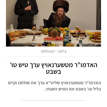
צילום: י טובולסקי
האדמו”ר מטשערנאויץ ערך טיש טו’
בשבט
האדמו"ר מטשערנאויץ שליט"א ערך את שולחנו וקיים
בליל טו' בשבט את הטיש השנתי.