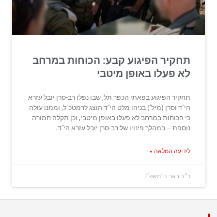
תחקיר הפיגוע קבע: הכוחות במרחב
לא פעלו באופן מיטבי
תחקיר הפיגוע בפאתי הכפר תל, שבו נפלו רב-סרן יובל עזרא
הי"ד וסרן (מיל’) בניהו מלט הי"ד הוצג לרמטכ"ל, וממנו עולה
כי הכוחות במרחב לא פעלו באופן מיטבי, וכן תקלה חמורה
נוספת – במהלך פינויו של רב-סרן יובל עזרא הי"ד.
לידיעה המלאה »
כ״ב באב ה׳תשפ״ו