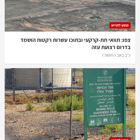
מחוץ לחריש
צפו: תוואי תת-קרקעי ובתוכו עשרות רקטות הושמד
בדרום רצועת עזה
כ״ב באב ה׳תשפ״ו