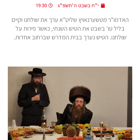
י״ח בשבט ה׳תשפ״ג
19:30
האדמו”ר מטשערנאויץ שליט”א ערך את שולחנו וקיים
בליל טו’ בשבט את הטיש השנתי, כאשר פירות על
שולחנו. הטיש נערך בבית המדרש שברחוב אחדות.