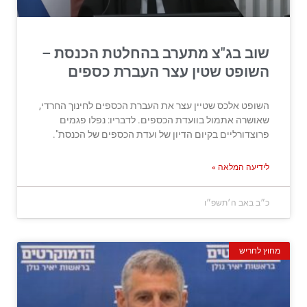
שוב בג"צ מתערב בהחלטת הכנסת –
השופט שטין עצר העברת כספים
השופט אלכס שטיין עצר את העברת הכספים לחינוך החרדי,
שאושרה אתמול בוועדת הכספים. לדבריו: נפלו פגמים
פרוצדורליים בקיום הדיון של ועדת הכספים של הכנסת".
לידיעה המלאה »
כ״ב באב ה׳תשפ״ו
מחוץ לחריש