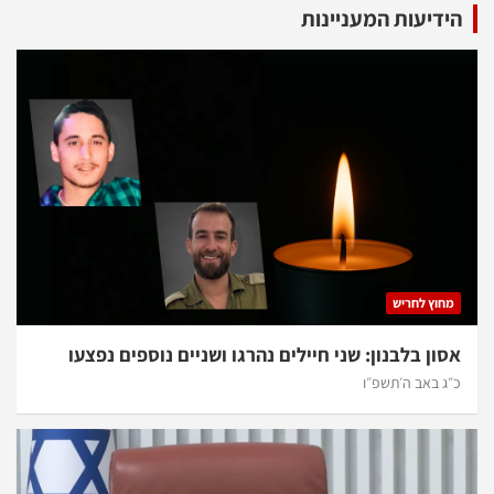
הידיעות המעניינות
מחוץ לחריש
אסון בלבנון: שני חיילים נהרגו ושניים נוספים נפצעו
כ״ג באב ה׳תשפ״ו