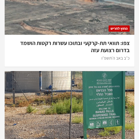
מחוץ לחריש
צפו: תוואי תת-קרקעי ובתוכו עשרות רקטות הושמד
בדרום רצועת עזה
כ״ב באב ה׳תשפ״ו