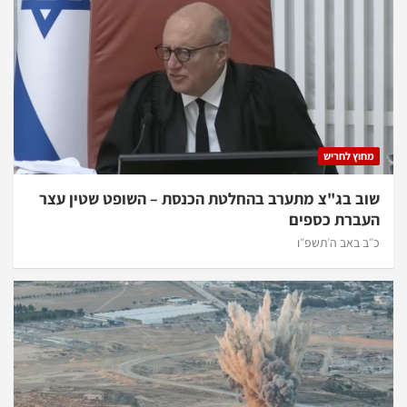
מחוץ לחריש
שוב בג"צ מתערב בהחלטת הכנסת – השופט שטין עצר
העברת כספים
כ״ב באב ה׳תשפ״ו