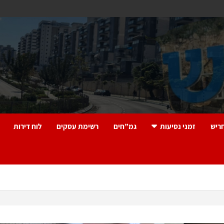
ריש
זמני נסיעות
גמ”חים
רשימת עסקים
לוח דירות