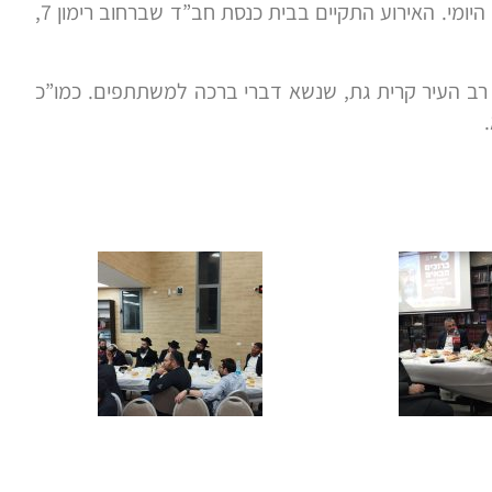
אדמו”ר מליובאוויטש זי”ע מחולל תקנת לימוד הרמב”ם היומי. האירוע התקיים בבית כנסת חב”ד שברחוב רימון 7,
 רב העיר קרית גת, שנשא דברי ברכה למשתתפים. כמו”כ