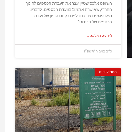
השופט אלכס שטיין עצר את העברת הכספים לחינוך
החרדי, שאושרה אתמול בוועדת הכספים. לדבריו:
נפלו פגמים פרוצדורליים בקיום הדיון של ועדת
הכספים של הכנסת".
לידיעה המלאה »
כ״ב באב ה׳תשפ״ו
מחוץ לחריש