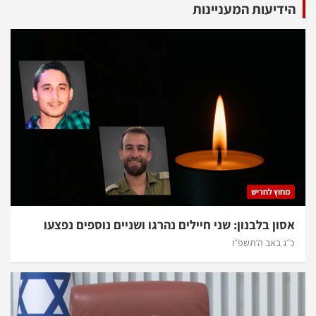
הידיעות המעניינות
מחוץ לחריש
אסון בלבנון: שני חיילים נהרגו ושניים נוספים נפצעו
כ״ג באב ה׳תשפ״ו