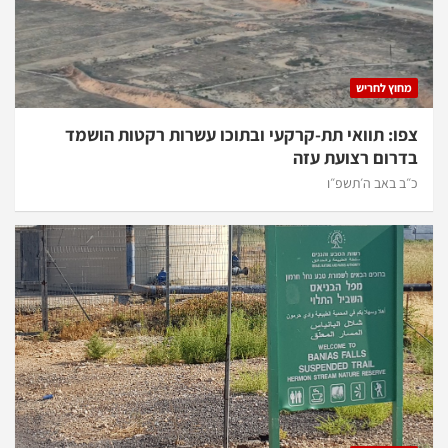
מחוץ לחריש
צפו: תוואי תת-קרקעי ובתוכו עשרות רקטות הושמד
בדרום רצועת עזה
כ״ב באב ה׳תשפ״ו