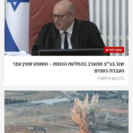
מחוץ לחריש
שוב בג"צ מתערב בהחלטת הכנסת – השופט שטין עצר
העברת כספים
כ״ב באב ה׳תשפ״ו