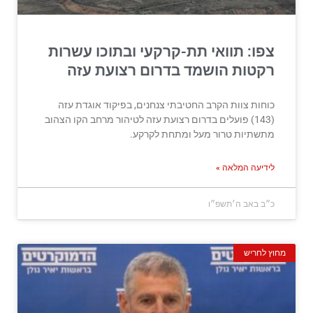
צפו: תוואי תת-קרקעי ובתוכו עשרות
רקטות הושמד בדרום רצועת עזה
כוחות צוות הקרב החטיבתי צנחנים, בפיקוד אוגדת עזה
(143) פועלים בדרום רצועת עזה לטיהור מרחב הקו הצהוב
מתשתיות טרור מעל ומתחת לקרקע.
לידיעה המלאה »
כ״ב באב ה׳תשפ״ו
מחוץ לחריש