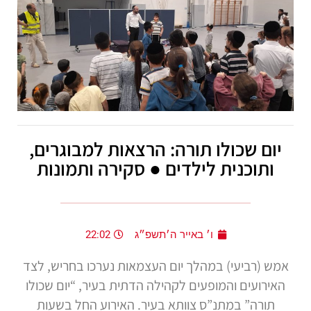
יום שכולו תורה: הרצאות למבוגרים,
ותוכנית לילדים ● סקירה ותמונות
ו׳ באייר ה׳תשפ״ג
22:02
אמש (רביעי) במהלך יום העצמאות נערכו בחריש, לצד
האירועים והמופעים לקהילה הדתית בעיר, “יום שכולו
תורה” במתנ”ס צוותא בעיר. האירוע החל בשעות