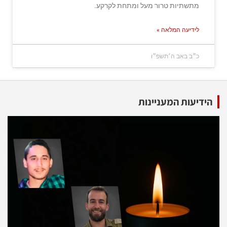
מתשתיות טרור מעל ומתחת לקרקע.
לידיעה המלאה »
כ״ב באב ה׳תשפ״ו
הידיעות המעניינות