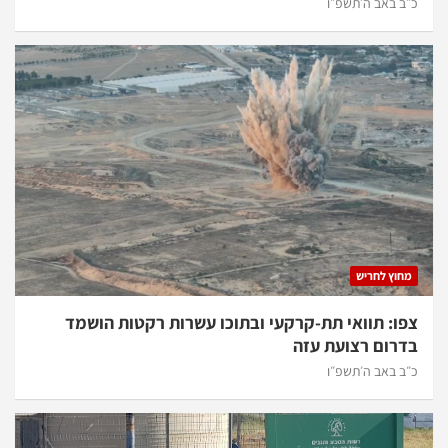
כ״ב באב ה׳תשפ״ו
מחוץ לחריש
צפו: תוואי תת-קרקעי ובתוכו עשרות רקטות הושמד
בדרום רצועת עזה
כ״ב באב ה׳תשפ״ו