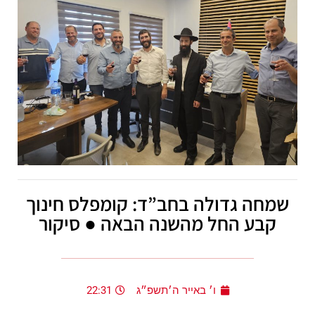
שמחה גדולה בחב”ד: קומפלס חינוך
קבע החל מהשנה הבאה ● סיקור
ו׳ באייר ה׳תשפ״ג
22:31