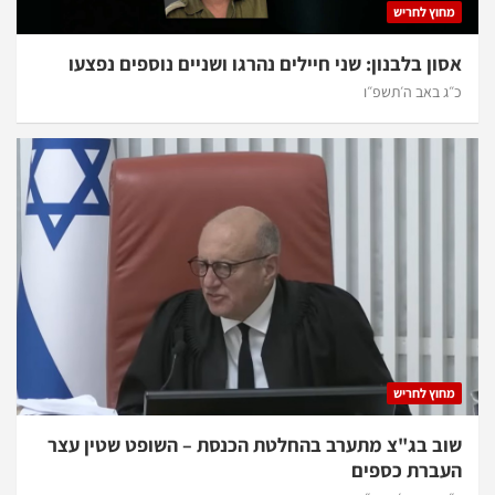
מחוץ לחריש
אסון בלבנון: שני חיילים נהרגו ושניים נוספים נפצעו
כ״ג באב ה׳תשפ״ו
מחוץ לחריש
שוב בג"צ מתערב בהחלטת הכנסת – השופט שטין עצר
העברת כספים