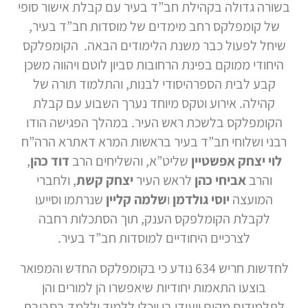
בשורה גדולה בקהילת חב”ד בעיר עם קבלת אישור סופי
של קומפלקס רחב מימדים של מוסדות חב”ד בעיר,
שיחל לפעול כבר משנת הלימודים הבאה. הקומפלקס
היחודי ממוקם בפינת הרחובות סביון לוטם ויהווה משכן
קבע לבית הספרהיסודי לבנות, והתלמוד תורה של
קהילה. אירוע וטקס מיוחד נערך השבוע עם קבלת
הקומפלקס בלשכת ראש העיר. במהלך הפגישה הודו
רבני ושלוחי חב”ד בעיר בראשות המרא דאתרא הרה”ח
לוי יצחק אפשטיין
שליט”א, והשליחים הרב
דוד כהן
,
והרב
אביחי כהן
לראש העיר
יצחק קשת
, ולחברי
המועצה
יוסי גולדמן
ו
שלמה קליין
שנרתמו וסייעו
לקבלת הקומלפקס הענק, תוך הסתכלות רחבה
לצרכיים היחודיים למוסדות חב”ד בעיר.
לחדשות חריש 634 נודע כי בקומפלקס החדש והמפואר
בוצעו התאמות יחודיות שיאפשרו הן למורים והן
לתלמידים מקום ייעודי בו יוכלו ללמוד וללמד בסביבת