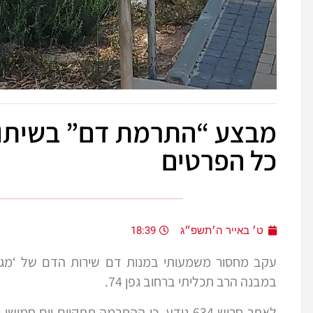
מבצע “התרמת דם” בשיתוף 
כל הפרטים
ט׳ באייר ה׳תשפ״ג
18:39
עקב מחסור משמעותי במנות דם שירות הדם של ‘מגן ד
במבנה הרב תכליתי ברחוב גפן 74.