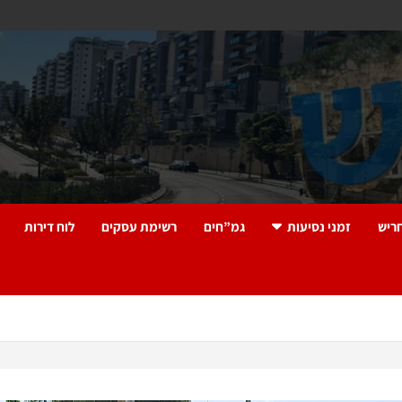
ריש
זמני נסיעות
גמ”חים
רשימת עסקים
לוח דירות