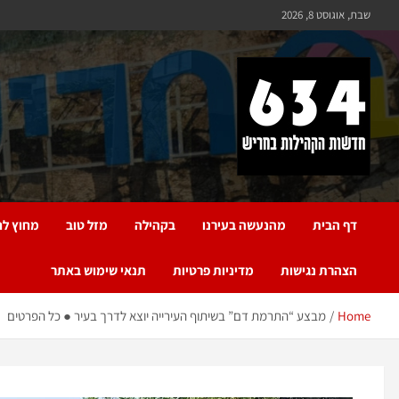
שבת, אוגוסט 8, 2026
חריש 634
חדשות הקהילות בחריש
דף הבית
מהנעשה בעירנו
בקהילה
מזל טוב
מחוץ לח
הצהרת נגישות
מדיניות פרטיות
תנאי שימוש באתר
Home
מבצע “התרמת דם” בשיתוף העירייה יוצא לדרך בעיר ● כל הפרטים