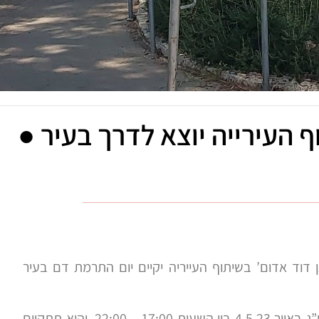
העירייה יוצא לדרך בעיר ●
וד אדום’ בשיתוף העייריה יקיים יום התרמת דם בעיר
לאתר חריש 634 נודע, כי ההתרמה תתקיים יום חמישי י”ג באייר 4.5.23 בין השעות 17:00 – 22:00, והיא תתקיים