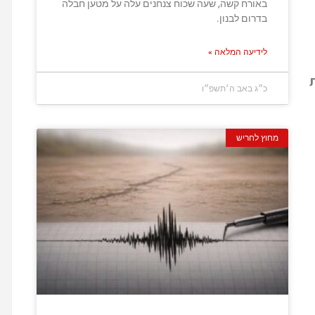
באורח קשה, שעה שכוח צנחנים עלה על מטען חבלה
בדרום לבנון.
לידיעה המלאה »
כ״ג באב ה׳תשפ״ו
מחוץ לחריש