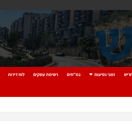
ריש
זמני נסיעות
גמ”חים
רשימת עסקים
לוח דירות