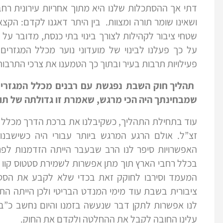
דתי אך ההסתכלות שלנו היא מתוך אחריות עירונית רח
ושאינו שומר תורה ומצוות. בין היתר דאגנו לקדם: הק
על כך פעלנו לבינוי של מועדוני נוער מכלל המגזרים
פעילויות תרבות בעיר ובתוך כך הטמענו את צרכי התרבות 
תהליך חוק השבת נפגשת עם רבנים מכלל המגזרים
שמבחינתך היה הכי מרגש, שאמרת זו גדולתה של תו
עוד בתחילת התהליך, כשקיבלנו את ברכת הדרך מכלל רבנ
זצ”ל. אולם הרגע המרגש ביותר עבורי היה כשישבנו 
האפשרויות סיפר לנו הרב שבעבר הייתה הזדמנות לפ
בכלל רחבי הארץ תוך מתן אפשרות לשמירת סטטוס קוו כפי
המעמד וסירבו לחוקק זאת בכדי שלא לקבע את הסטטו
ציבורית בשבת עוד מימי המנדט הבריטי ולכן הייתה 
לנו אפשרות לתקן דבר שנעשה בזמנו והיום נחשב כ”בכ
עלינו החובה לקבל את ההחלטה ולקדם את החוק.