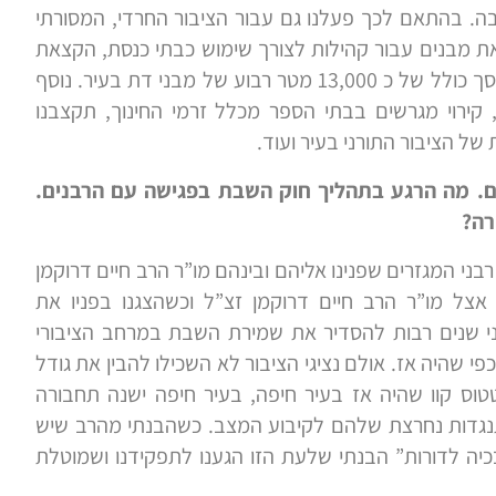
בה. בהתאם לכך פעלנו גם עבור הציבור החרדי, המסורתי
צאת מבנים עבור קהילות לצורך שימוש כבתי כנסת, הקצאת
שטחי ציבור לקהילות לצורך בינוי בתי כנסת, מדובר על סך כולל של כ 13,000 מטר רבוע של מבני דת בעיר. נוסף
, קירוי מגרשים בבתי הספר מכלל זרמי החינוך, תקצבנו
של הציבור התורני בעיר ועוד.
. מה הרגע בתהליך חוק השבת בפגישה עם הרבנים.
רה?
י המגזרים שפנינו אליהם ובינהם מו”ר הרב חיים דרוקמן
אצל מו”ר הרב חיים דרוקמן זצ”ל וכשהצגנו בפניו את
ני שנים רבות להסדיר את שמירת השבת במרחב הציבורי
 שהיה אז. אולם נציגי הציבור לא השכילו להבין את גודל
ס קוו שהיה אז בעיר חיפה, בעיר חיפה ישנה תחבורה
התנגדות נחרצת שלהם לקיבוע המצב. כשהבנתי מהרב שיש
יה לדורות” הבנתי שלעת הזו הגענו לתפקידנו ושמוטלת