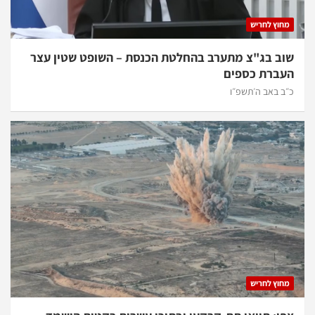
מחוץ לחריש
שוב בג"צ מתערב בהחלטת הכנסת – השופט שטין עצר
העברת כספים
כ״ב באב ה׳תשפ״ו
מחוץ לחריש