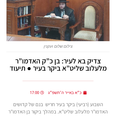
צילום:שלום ועקנין
צדיק בא לעיר: בן כ”ק האדמו”ר
מלעלוב שליט”א ביקר בעיר ● תיעוד
כ״א באייר ה׳תשפ״ג
17:00
השבוע (רביעי) ביקר בעיר חריש בנם של קדושים
האדמו”ר מלעלוב שליט”א. במהלך ביקור בן האדמו”ר