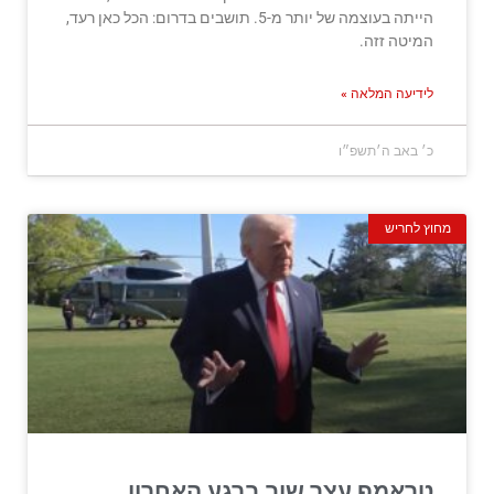
הייתה בעוצמה של יותר מ-5. תושבים בדרום: הכל כאן רעד,
המיטה זזה.
לידיעה המלאה »
כ׳ באב ה׳תשפ״ו
מחוץ לחריש
טראמפ עצר שוב ברגע האחרון