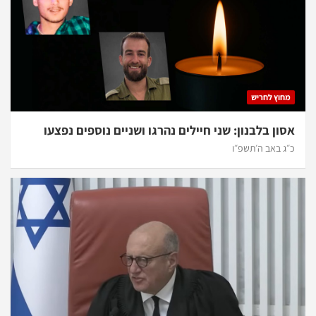
מחוץ לחריש
אסון בלבנון: שני חיילים נהרגו ושניים נוספים נפצעו
כ״ג באב ה׳תשפ״ו