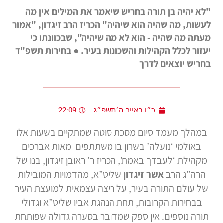
"לא יהיה בן תורה בחריש שיאמר את המילים אין מה
לעשות, מה שהיה הוא שיהיה" הכריז הרב זיגדון, "אמור
מעתה מה שהיה - הוא לא מה שיהיה", שבכוונתו כי
יעזור לכלל הקהילות והשכונות בעיר. ● בחירות תשפ"ד
בחריש יוצאים לדרך
כ״ו באייר ה׳תשפ״ג
22:09
במהלך מעמד סיום מסכת סוטה שמתקיים בשעות אלו
באולמי ‘נועלה’ בשרון בו משתתפים מאות אברכים
מקהילת ‘לעבדך באמת’, הכריז ר’ ראובן זיגדון, בנו של
הרה”ג הרב
אשר זיגדון
שליט”א, מהדמויות המובילות
של עולם התורה בעיר, על ריצה עצמאית למועצת העיר
בבחירות הקרובות, תחת הנהגת אביו שליט”א וגדולי
תורה נוספים. אין ספק שמדובר בסערה גדולה שפותחת