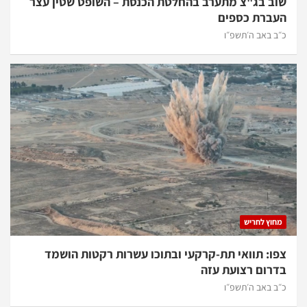
שוב בג"צ מתערב בהחלטת הכנסת – השופט שטין עצר
העברת כספים
כ״ב באב ה׳תשפ״ו
מחוץ לחריש
צפו: תוואי תת-קרקעי ובתוכו עשרות רקטות הושמד
בדרום רצועת עזה
כ״ב באב ה׳תשפ״ו