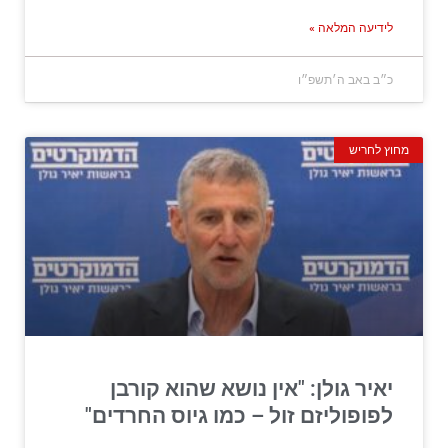
לידיעה המלאה »
כ״ב באב ה׳תשפ״ו
מחוץ לחריש
יאיר גולן: "אין נושא שהוא קורבן
לפופוליזם זול – כמו גיוס החרדים"