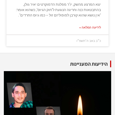
יצא המרצע מהשק, יו"ר מפלגת הדמוקרטים יאיר גולן,
בהתבטאות כנה וחריגה הנוגעת ל’חוק הגיוס’, כשהוא אומר:
"אין נושא שהוא קורבן לפופוליזם זול – כמו גיוס החרדים".
לידיעה המלאה »
כ״ב באב ה׳תשפ״ו
הידיעות המעניינות