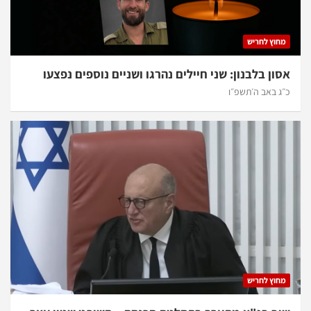
מחוץ לחריש
אסון בלבנון: שני חיילים נהרגו ושניים נוספים נפצעו
כ״ג באב ה׳תשפ״ו
מחוץ לחריש