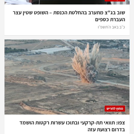
שוב בג"צ מתערב בהחלטת הכנסת – השופט שטין עצר
העברת כספים
כ״ב באב ה׳תשפ״ו
מחוץ לחריש
צפו: תוואי תת-קרקעי ובתוכו עשרות רקטות הושמד
בדרום רצועת עזה