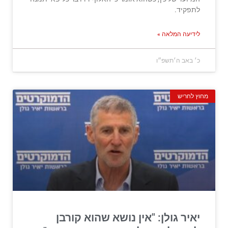
לתפקיד.
לידיעה המלאה »
כ׳ באב ה׳תשפ״ו
מחוץ לחריש
יאיר גולן: "אין נושא שהוא קורבן