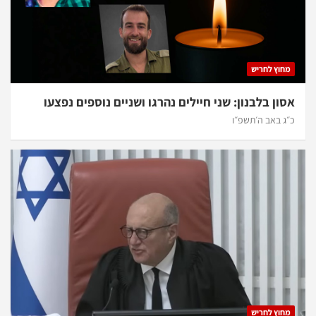
מחוץ לחריש
אסון בלבנון: שני חיילים נהרגו ושניים נוספים נפצעו
כ״ג באב ה׳תשפ״ו
מחוץ לחריש