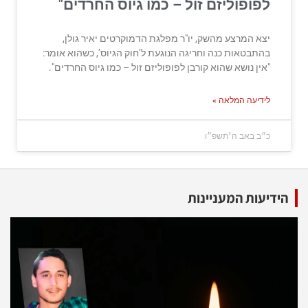
לפופוליזם זול – כמו גיוס החרדים"
יצא המרצע מהשק, יו"ר מפלגת הדמוקרטים יאיר גולן,
בהתבטאות כנה וחריגה הנוגעת ל’חוק הגיוס’, כשהוא אומר:
"אין נושא שהוא קורבן לפופוליזם זול – כמו גיוס החרדים".
לידיעה המלאה »
כ״ב באב ה׳תשפ״ו
הידיעות המעניינות