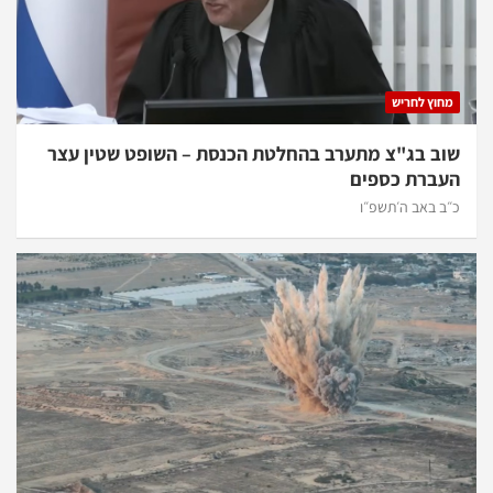
מחוץ לחריש
שוב בג"צ מתערב בהחלטת הכנסת – השופט שטין עצר
העברת כספים
כ״ב באב ה׳תשפ״ו