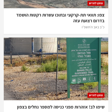
מחוץ לחריש
צפו: תוואי תת-קרקעי ובתוכו עשרות רקטות הושמד
בדרום רצועת עזה
כ״ב באב ה׳תשפ״ו
מחוץ לחריש
שימו לב! אזהרות מפני כניסה למספר נחלים בצפון