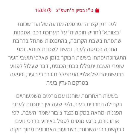
ט״ז בסיון ה׳תשפ״ג
16:03
לפני זמן קצר התפרסמה מודעה של ועד שכונת
‘בצוותא’ ו’חריש חופשית’ על תערוכת רכבי אספנות
שתפתח בשבת הקרובה, בהתכנסות שתחל ברחבת
החניה בכניסה לעיר, ומשם לשכונת צוותא. זמני
התערוכה יפתחו בשעות הבוקר בזמן שאלפי תושבי העיר
שומרי השבת יתפללו בבתי הכנסת, דבר שעלול לפגוע
ברגשותיהם של אלפי המתפללים ברחבי העיר, ופגיעה
במרקם העדין בעיר.
בשעות האחרונות שוחננו עם גורמים משמעותיים
בקהילה החרדית בעיר, ולפי שעה אין היתכנות לערוך
הפגנות ומחאה במקום מצד ציבור שומרי השבת. לפי
אותו גורם, כרגע מנסים לטפל באירוע בדרכי נועם
כבקשת רבני השכונות בשבועות האחרונים מתוך תקוה