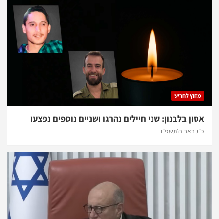
מחוץ לחריש
אסון בלבנון: שני חיילים נהרגו ושניים נוספים נפצעו
כ״ג באב ה׳תשפ״ו