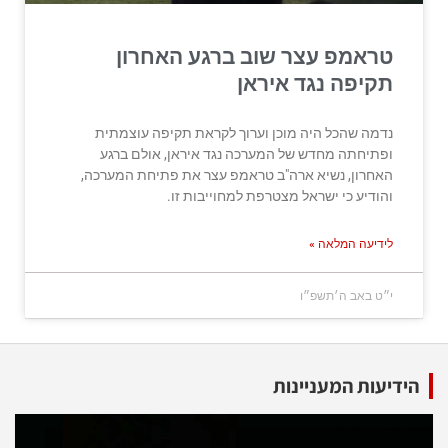
טראמפ עצר שוב ברגע האחרון
תקיפה נגד איראן
נדמה שהכל היה מוכן וערוך לקראת תקיפה עוצמתית
ופתיחתה מחדש של המערכה נגד איראן, אולם ברגע
האחרון, נשיא ארה"ב טראמפ עצר את פתיחת המערכה,
והודיע כי ישראל מצטרפת למחוייבות זו.
לידיעה המלאה »
י״ט באב ה׳תשפ״ו
הידיעות המעניינות