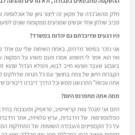
ההשקפה מתבטאים בעבודה , ולא גורעים מהגעה לבי
חלק מהאג’נדה של מקאן זה ליצור גיוון של אוכלוסיות ש
סביב שולחן אחד אנשים שמגיעים ממקומות שונים לסיעור 
היו רגעים שדיברתם גם יהדות במשרד?
אני נזכר בסיפור מדהים, באחת השיחות שלי עם אחד מא
ואז הוא אמר לי תשמע אמרו פעם משהו על המקווה ש
הקברות הישן של צפת בחושך עם כל הנרות שדולקים לי
אתה עכשיו” התרגשנו ממש וכל הדרך דיברנו דיבורים של
ממה אתה מתפרנס היום?
היום אני מנהל צוות קריאייטיב, טראפיק ומעצבות בהי
הפלטפורמות של הידברות, ערוץ טלוויזיה, אתר הידברות
על כל הקמפיינים והעבודה השוטפת של המחלקות המד