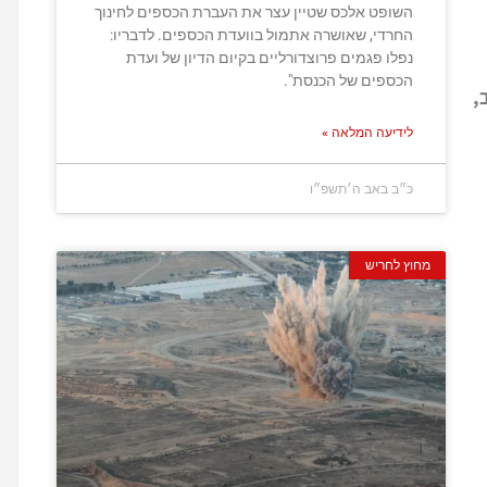
השופט אלכס שטיין עצר את העברת הכספים לחינוך
החרדי, שאושרה אתמול בוועדת הכספים. לדבריו:
נפלו פגמים פרוצדורליים בקיום הדיון של ועדת
הכספים של הכנסת".
,
לידיעה המלאה »
כ״ב באב ה׳תשפ״ו
מחוץ לחריש