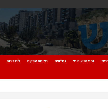
ריש
זמני נסיעות
גמ”חים
רשימת עסקים
לוח דירות