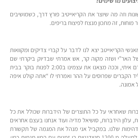
צועים מרשימים?
ונות וזה מה שיוצר את הקריאייטיב פורץ דרך, כשמושיבים
מוחות, זה מתכון מנצח לפיצוח בריפים.
נשי הקריאייטב יצא לנו לדבר על קברי צדיקים ומקוואות
ל האר”י ושזה מקוה קר, אש אמרתי שבדיוק ביקרתי שם
בשבוע שעבר ושהוא חייב לבוא, והפלא הגדול שהוא זרם איתי, וככה מצאנו את עצמינו ב2:00 לפנות בוקר בבית
ד הקברים שפרוסים על ההר ואמרתי לו “אתה קולט איפה
 אמונה.
דברות שאחראי על כל התוצרים של הידברות שכולל את כל
, עלון הידברות, סושיאל מדיה ועוד אנחנו בעצם אחראים
הימות שלנו. במקביל אני מנהל את המגמה של תקשורת
חזותית ועיצוב גרפי במכללת פרוג שזו מכללה שיש בה למעלה מ 1200 סטודנטים בו זמנית עם המון מגמות כמו: