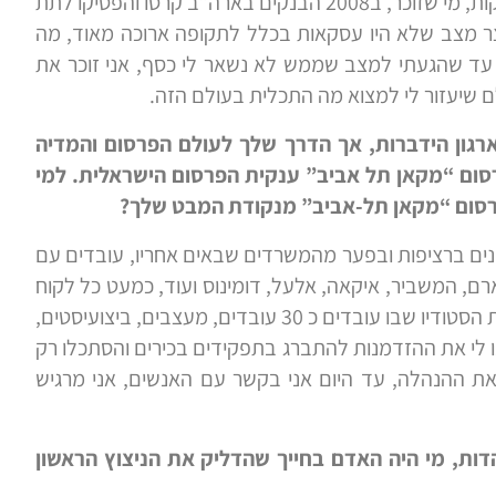
ב-2008 חוויתי נפילה כלכלית קשה מאוד עד כדי התרסקות, מי שזוכר, ב2008 הבנקים בארה”ב קרסו והפסיקו לתת
צר מצב שלא היו עסקאות בכלל לתקופה ארוכה מאוד, מה
עד שהגעתי למצב שממש לא נשאר לי כסף, אני זוכר את
 שיעזור לי למצוא מה התכלית בעולם הזה.
רגון הידברות, אך הדרך שלך לעולם הפרסום והמדיה
סום “מקאן תל אביב” ענקית הפרסום הישראלית. למי
רסום “מקאן תל-אביב” מנקודת המבט שלך?
 זה משרד הפרסום הגדול בישראל למעלה מ 25 שנים ברציפות ובפער מהמשרדים שבאים אחריו, עובדים עם
ארם, המשביר, איקאה, אלעל, דומינוס ועוד, כמעט כל לקוח
גדול עבד או עובד או יעבוד עם מקאן, ניהלתי במקאן את הסטודיו שבו עובדים כ 30 עובדים, מעצבים, ביצועיסטים,
 לי את ההזדמנות להתברג בתפקידים בכירים והסתכלו רק
 את ההנהלה, עד היום אני בקשר עם האנשים, אני מרגיש
דות, מי היה האדם בחייך שהדליק את הניצוץ הראשון