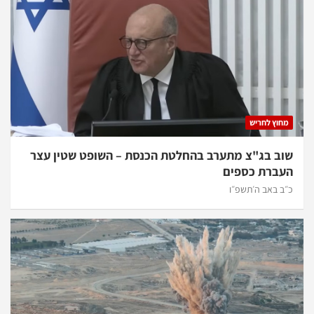
מחוץ לחריש
שוב בג"צ מתערב בהחלטת הכנסת – השופט שטין עצר
העברת כספים
כ״ב באב ה׳תשפ״ו