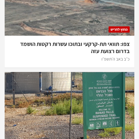
מחוץ לחריש
צפו: תוואי תת-קרקעי ובתוכו עשרות רקטות הושמד
בדרום רצועת עזה
כ״ב באב ה׳תשפ״ו