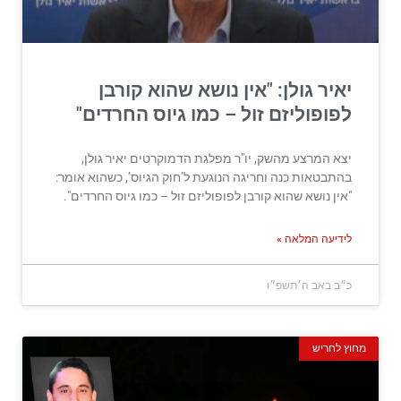
יאיר גולן: "אין נושא שהוא קורבן
לפופוליזם זול – כמו גיוס החרדים"
יצא המרצע מהשק, יו"ר מפלגת הדמוקרטים יאיר גולן,
בהתבטאות כנה וחריגה הנוגעת ל’חוק הגיוס’, כשהוא אומר:
"אין נושא שהוא קורבן לפופוליזם זול – כמו גיוס החרדים".
לידיעה המלאה »
כ״ב באב ה׳תשפ״ו
מחוץ לחריש