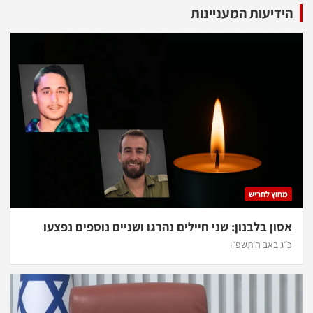
הידיעות המעניינות
מחוץ לחריש
אסון בלבנון: שני חיילים נהרגו ושניים נוספים נפצעו
כ״ג באב ה׳תשפ״ו