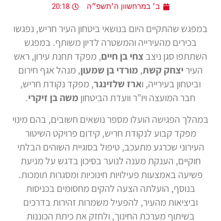
ב׳ במרחשוון ה׳תשפ״ה
20:18
במפגש שהתקיים היום בנושאי ביטחון העיר חריש, נפגשו
בכירים מהעירייה והמשטרה לדיון משותף. במפגש
השתתפו סגן ניצב
צחי בן חיים
, מפקד תחנת עירון, ראש
העיר
יצחק קשת
,
מורדי בן שמעון
, מנהל אגף חירום
וביטחון בעירייה, ו
ארז שלזינגר
, מפקד נקודת חריש,
חבר המועצה ויו”ר וועדת הביטחון
משה בן זיקרי
.
במהלך הפגישה הועלו מספר נושאים חשובים, בהם מינוי
מפקד קבוע לנקודת חריש, קידום פרויקט השיטור
העירוני שכרגע מתעכב, טיפול בסוגיית השוהים הבלתי
חוקיים, הענקת מענה לנוער בסיכון בדגש על מניעת
פשיעה באמצעות פעילויות חינוכיות ומסגרות תומכות.
בנוסף, הועלתה הצעה להקים מחסומים בכניסות
וביציאות מהעיר, להפעיל משמרות זהירות בדרכים
בשיתוף מערכת החינוך, ולחזק את כיתת הכוננות