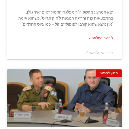
יצא המרצע מהשק, יו"ר מפלגת הדמוקרטים יאיר גולן,
בהתבטאות כנה וחריגה הנוגעת ל’חוק הגיוס’, כשהוא אומר:
"אין נושא שהוא קורבן לפופוליזם זול – כמו גיוס החרדים".
לידיעה המלאה »
כ״ב באב ה׳תשפ״ו
מחוץ לחריש