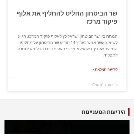
שר הביטחון החליט להחליף את אלוף
פיקוד מרכז
המתח בין שר הביטחון ישראל כץ לאלוף פיקוד המרכז, הגיע
לשיא, כאשר אמש בערוץ 14 הודיע שר הביטחון על מחליפו
המיועד של כץ, כשהוא אומר כי האלוף דדו בר כליפא יתמנה
לתפקיד.
לידיעה המלאה »
כ׳ באב ה׳תשפ״ו
הידיעות המעניינות