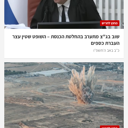
מחוץ לחריש
שוב בג"צ מתערב בהחלטת הכנסת – השופט שטין עצר
העברת כספים
כ״ב באב ה׳תשפ״ו