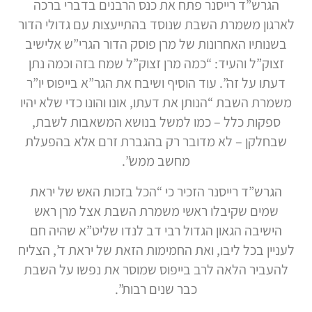
הגרש”ד רייסנר פתח את כנס הרבנים בדברי ברכה
לארגון משמרת השבת שנוסד בהתייעצות עם גדולי הדור
בשנותיו האחרונות של מרן פוסק הדור הגרי”ש אלישיב
זצוק”ל והעיד: “כמה מרן זצוק”ל שמח בזה וכמה נתן
דעתו על זה”. עוד הוסיף ושיבח את הגר”א בייפוס יו”ר
משמרת השבת “הנותן את דעתו, אונו והונו כדי שלא יהיו
ספקות כלל – כמו למשל בנושא המשאבות לשבת,
שבחלקן – לא מדובר רק בהגברת זרם אלא בהפעלת
מחשב ממש”.
הגרש”ד רייסנר הזכיר כי “הכל בזכות האש של יראת
שמים שקיבלו ראשי משמרת השבת אצל מרן ראש
הישיבה הגאון הגדול רבי דב לנדו שליט”א שהיה חם
לעניין בכל ליבו, ואת החמימות הזאת של יראת ד’, הצליח
להעביר הלאה לרב בייפוס שמוסר את נפשו על השבת
כבר שנים רבות”.