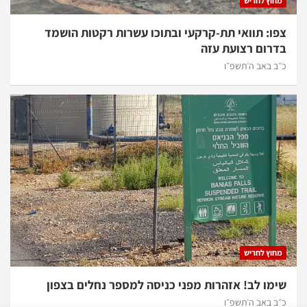
מחוץ לחריש
צפו: תוואי תת-קרקעי ובתוכו עשרות רקטות הושמד
בדרום רצועת עזה
כ״ב באב ה׳תשפ״ו
מחוץ לחריש
שימו לב! אזהרות מפני כניסה למספר נחלים בצפון
כ״ב באב ה׳תשפ״ו