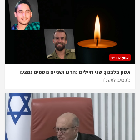
מחוץ לחריש
אסון בלבנון: שני חיילים נהרגו ושניים נוספים נפצעו
כ״ג באב ה׳תשפ״ו