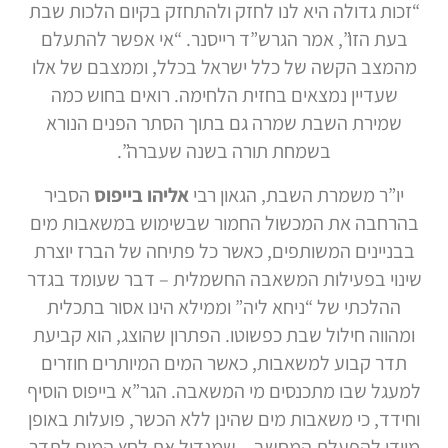
“זכות גדולה היא לנו לחזק ולהתחזק בקיום הלכות שבת
בעת הזו”, אמר הגרש”ד רייסנר. “אי אפשר להתעלם
מהמצב הקשה של כלל ישראל בכלל, וממצבם של אלו
שעדיין נמצאים בחזית הלחימה. רואים בחוש כמה
שמירת השבת שמרה גם בתוך הסתר הפנים הנורא
בשמחת תורה בשנה שעברה”.
יו”ר משמרת השבת, הגאון רבי
אליהו בייפוס
הסביר
בהרחבה את המכשול החמור שבשימוש במשאבות מים
בבניינים המשותפים, כאשר כל פתיחה של הברז יוצרת
שינוי בפעילות המשאבה החשמלית – דבר שעומד בגדר
ההלכתי של “ניחא ליה” וממילא הינו אסור בתכלית
ומהווה חילול שבת כפשוטו. הפתרון שהוצג, הוא קביעת
תדר קבוע למשאבות, כאשר המים המיותרים חוזרים
למעגל שבו מתכנסים מי המשאבה. הגר”א בייפוס הוסיף
וחידד, כי משאבות מים שהינן ללא הכשר, פועלות באופן
מיידי להפעלת המחשב – שמגדיל את לחץ המים לתדר