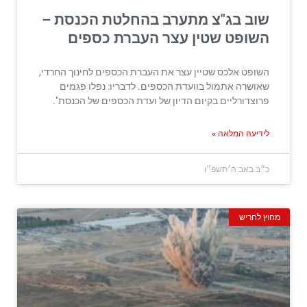
שוב בג"צ מתערב בהחלטת הכנסת –
השופט שטין עצר העברת כספים
השופט אלכס שטיין עצר את העברת הכספים לחינוך החרדי,
שאושרה אתמול בוועדת הכספים. לדבריו: נפלו פגמים
פרוצדורליים בקיום הדיון של ועדת הכספים של הכנסת".
לידיעה המלאה »
כ״ב באב ה׳תשפ״ו
מחוץ לחריש