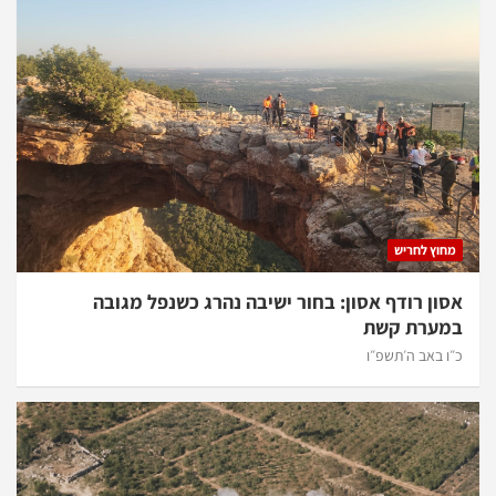
מחוץ לחריש
אסון רודף אסון: בחור ישיבה נהרג כשנפל מגובה
במערת קשת
כ״ו באב ה׳תשפ״ו