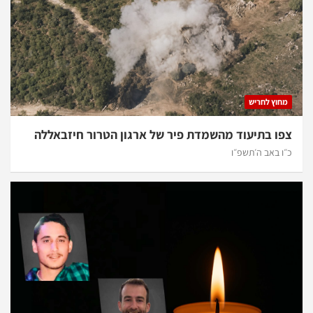
מחוץ לחריש
צפו בתיעוד מהשמדת פיר של ארגון הטרור חיזבאללה
כ״ו באב ה׳תשפ״ו