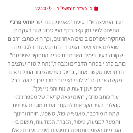
כ׳ באדר ה׳תשפ״ה
22:20
חבר המועצה ויו”ר סיעת ‘מאמינים בחריש’
יוחאי פרג’י
התייחס לפני זמן קצר בדף הפייסבוק שוב בעקבות
התחקיר שפורסם בימים האחרונים, וכך הוא כותב: “רבים
שואלים אותי איפה הציבור הדתי בעמדתו לגבי מה
שקורה בעיר בימים האחרונים סביב התחקיר שפורסם”
כותב פרג’י בפתח הדברים ומבהיר,”נתחיל מזה שהציבור
הדתי אינו מקשה אחת, בדיוק כפי שהציבור החילוני אינו
מקשה אחת וכנ”ל לגבי הציבור החרדי וכן הלאה. בכל
זרם ישנן דעות שונות והגיוני שכך”.
עוד כותב פרג’י, “היום יצאה קריאה של מספר רבני
קהילות בעיר הקוראים להקמת ועדת מוגנות עירונית
שתהיה מורכבת מאנשי טיפול, משפט, רווחה וחינוך
ותפעל למניעה, טיפול, הגברת המודעות, תיאום בין
הגורמים השונים ותמיכה בנפגעות מינית. ועדות כאלו