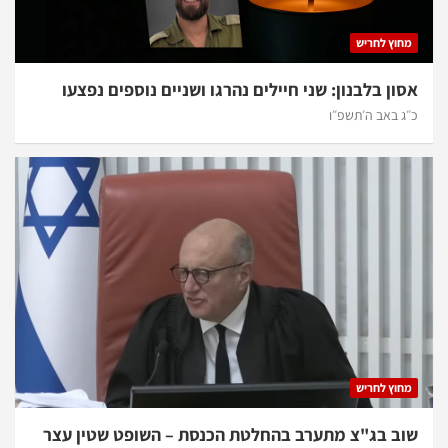
מחוץ לחריש
אסון בלבנון: שני חיילים נהרגו ושניים נוספים נפצעו
כ״ג באב ה׳תשפ״ו
מחוץ לחריש
שוב בג"צ מתערב בהחלטת הכנסת – השופט שטין עצר