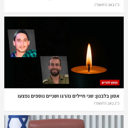
כ״ו באב ה׳תשפ״ו
מחוץ לחריש
אסון בלבנון: שני חיילים נהרגו ושניים נוספים נפצעו
כ״ג באב ה׳תשפ״ו