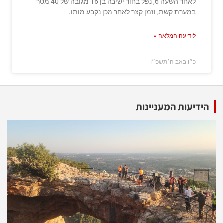
לאחר השעה 6, נפל בחור ישיבה בן 16 מגובה של 40 מטר
במערת קשת, וזמן קצר לאחר מכן נקבע מותו.
לידיעה המלאה »
כ״ו באב ה׳תשפ״ו
הידיעות המעניינות