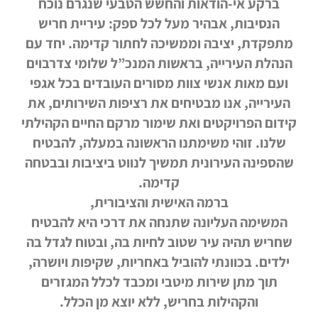
ברקע אי-הודאות והחשש הטבעי שנגרם נוכח
הנסיבות, אבהיר מעל לכל ספק: עיריית חריש
מתפקדת, יציבה וממשיכה לחתור קדימה. יחד עם
הנהלת העירייה, בראשות המנכ”ל שלומי צדרבוים
ועם מאות אנשי צוות מסורים העובדים בכל אגפי
העירייה, אנו מבטיחים את רציפות השירותים, את
קידום הפרויקטים ואת שימור מרקם החיים הקהילתי
שלנו. זוהי משימתנו הראשונה במעלה, להבטיח
שהספינה העירונית תמשיך לנווט ביציבות ובבטחה
קדימה.
ברמה האישית והציבורית,
המשימה העליונה שתנחה את דרכי היא להבטיח
שחריש תהיה עיר שטוב לחיות בה, ובטוח לגדל בה
ילדים. בכוונתי להוביל באחריות, שקיפות ויושרה,
תוך מתן שירות מיטבי ומכבד לכלל המגזרים
והקהילות בחריש, ללא יוצא מן הכלל.