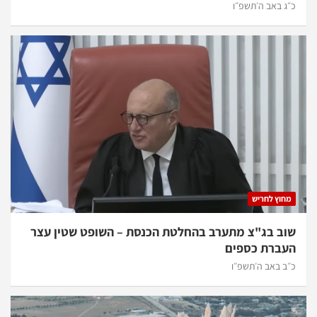
כ״ג באב ה׳תשפ״ו
מחוץ לחריש
שוב בג"צ מתערב בהחלטת הכנסת – השופט שטין עצר
העברת כספים
כ״ב באב ה׳תשפ״ו