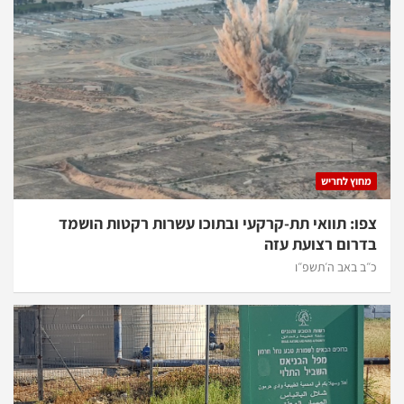
מחוץ לחריש
צפו: תוואי תת-קרקעי ובתוכו עשרות רקטות הושמד
בדרום רצועת עזה
כ״ב באב ה׳תשפ״ו