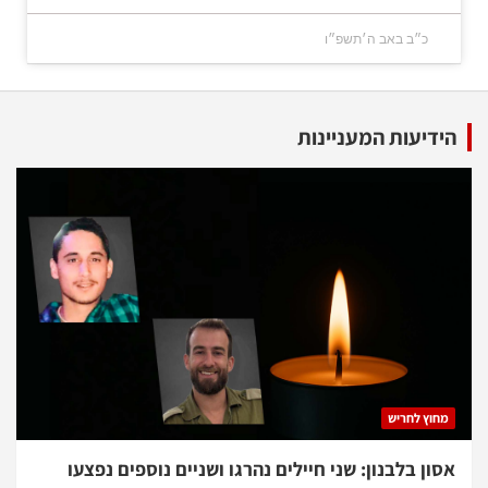
כ״ב באב ה׳תשפ״ו
הידיעות המעניינות
מחוץ לחריש
אסון בלבנון: שני חיילים נהרגו ושניים נוספים נפצעו