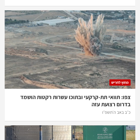
מחוץ לחריש
צפו: תוואי תת-קרקעי ובתוכו עשרות רקטות הושמד
בדרום רצועת עזה
כ״ב באב ה׳תשפ״ו