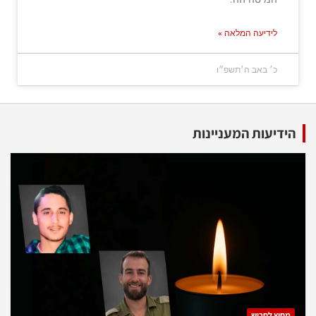
לידיעה המלאה »
כ׳ באב ה׳תשפ״ו
הידיעות המעניינות
מחוץ לחריש