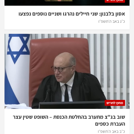
אסון בלבנון: שני חיילים נהרגו ושניים נוספים נפצעו
כ״ג באב ה׳תשפ״ו
מחוץ לחריש
שוב בג"צ מתערב בהחלטת הכנסת – השופט שטין עצר
העברת כספים
כ״ב באב ה׳תשפ״ו