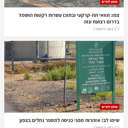
מחוץ לחריש
צפו: תוואי תת-קרקעי ובתוכו עשרות רקטות הושמד
בדרום רצועת עזה
כ״ב באב ה׳תשפ״ו
מחוץ לחריש
שימו לב! אזהרות מפני כניסה למספר נחלים בצפון
כ״ב באב ה׳תשפ״ו