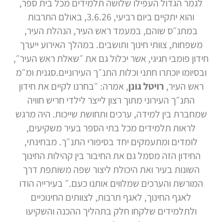
לגמר הגדול העפילו שלושה תלמידים מכל בית ספר,
והוא יתקיים ביום רביעי, 3.6.26, באולם התרבות
במתנ״ס שוהם, במעמד ראש העיר, הנהלת העיר,
משפחות, צוותי חינוך ותושבים. במהלך האירוע ייערך
חידון פומבי חגיגי, אשר יכלול גם את ״שאלת ראש העיר״,
ובסיומו יוכתרו חתני וכלות התנ״ך העירוניים.סגנית ומ״מ
ראש העיר,
רויטל גונן
, אמרה: ״בחרנו לקיים את חידון
התנ״ך העירוני מתוך רצון לייצר לילדי חריש חוויה
שמחברת בין למידה, ערכים ותחושת שייכות. היה מרגש
לראות תלמידים מכל בתי הספר בעיר משקיעים,
לומדים ומתעמקים יחד בסיפורי התנ״ך. מבחינתי,
החידון הזה מסמל גם את החיבור בין קהילות החינוך
השונות בעיר ואת היכולת ליצור שפה משותפת דרך
המורשת והערכים שמלווים אותנו כעם.״ בעירייה הודו
לאגף החינוך, לאגף תרבות, לצוותים החינוכיים
ולתלמידים שלקחו חלק בתהליך ההכנה והשקיעו