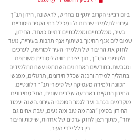
י״ג בסיון ה׳תשפ״ו
08:07
ביום רביעי הקרוב יתקיים בחריש, לראשונה, חידון תנ״ך
עירוני לתלמידי שכבות ה׳ ו מכלל בתי הספר היסודיים
בעיר, ממלכתיים וממלכתיים דתיים כאחד. החידון,
שמובילים אגף החינוך בשיתוף אגף תרבות בעירייה, נועד
לחזק את החיבור של תלמידי העיר למורשת, לערכים
ולסיפורי התנ״ך, תוך יצירת חוויה לימודית משותפת
ומגבשת.בחודשים האחרונים השתתפו עשרותתלמידים
בתהליך למידה והכנה שכלל חידונים, תרגולים, מפגשי
הכוונה ולמידה מעמיקה של סיפורי תנ״ך רלוונטיים.
החידון התקיים בארבעה שלבים שונים, החל מחידונים
מוקדמים בכתב ועד לגמר הפומבי העירוני.השנה יעמוד
החידון בסימן ״הנה מה טוב ומה נעים, שבת אחים גם
יחד״, מתוך רצון לחזק ערכים של אחדות, שייכות וחיבור
בין כלל ילדי העיר.