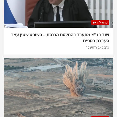
מחוץ לחריש
שוב בג"צ מתערב בהחלטת הכנסת – השופט שטין עצר
העברת כספים
כ״ב באב ה׳תשפ״ו