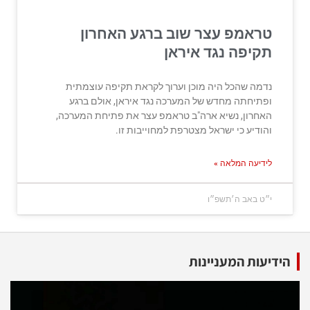
טראמפ עצר שוב ברגע האחרון
תקיפה נגד איראן
נדמה שהכל היה מוכן וערוך לקראת תקיפה עוצמתית
ופתיחתה מחדש של המערכה נגד איראן, אולם ברגע
האחרון, נשיא ארה"ב טראמפ עצר את פתיחת המערכה,
והודיע כי ישראל מצטרפת למחוייבות זו.
לידיעה המלאה »
י״ט באב ה׳תשפ״ו
הידיעות המעניינות