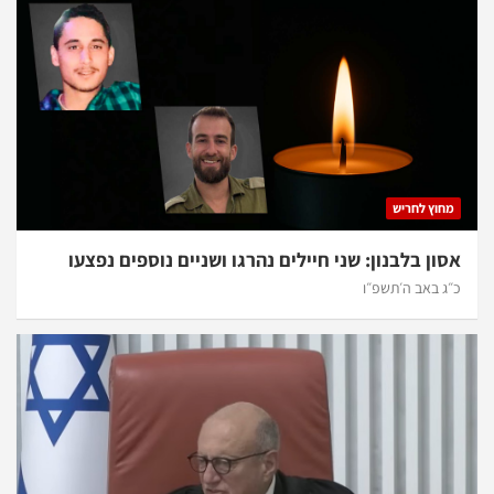
מחוץ לחריש
אסון בלבנון: שני חיילים נהרגו ושניים נוספים נפצעו
כ״ג באב ה׳תשפ״ו