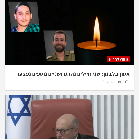
מחוץ לחריש
אסון בלבנון: שני חיילים נהרגו ושניים נוספים נפצעו
כ״ג באב ה׳תשפ״ו