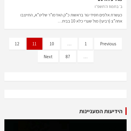
ב׳ בתמוז ה׳תשפ״ו
כעשרת אלפים חסידי גור בראשות כ”ק האדמו”ר שליט”א, התייצבו
אחה”צ (רביעי) מול שערי כלא 10 בבית…
Posts
12
11
10
…
1
Previous
pagination
Next
87
…
הידיעות המעניינות