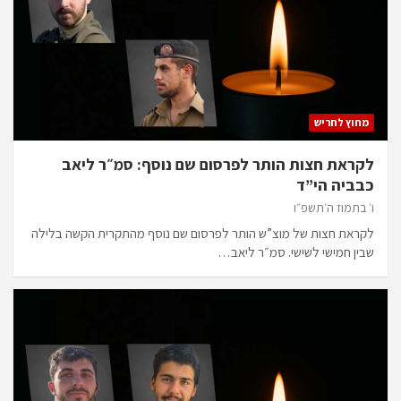
מחוץ לחריש
לקראת חצות הותר לפרסום שם נוסף: סמ״ר ליאב
כבביה הי”ד
ו׳ בתמוז ה׳תשפ״ו
לקראת חצות של מוצ”ש הותר לפרסום שם נוסף מהתקרית הקשה בלילה
שבין חמישי לשישי. סמ״ר ליאב…