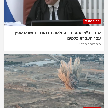
מחוץ לחריש
שוב בג"צ מתערב בהחלטת הכנסת – השופט שטין
עצר העברת כספים
כ״ב באב ה׳תשפ״ו