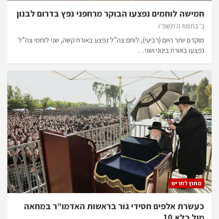
חמישה לוחמים נפצעו הבוקר מרחפני נפץ בדרום לבנון
ב׳ בתמוז ה׳תשפ״ו
מוקדם יותר היום (רביעי), לוחם צה”ל נפצע באורח קשה, שני לוחמי צה”ל
נפצעו באורח בינוני ושני…
מחוץ לחריש
כעשרת אלפים חסידי גור בראשות האדמו”ר במחאה
מול כלא 10