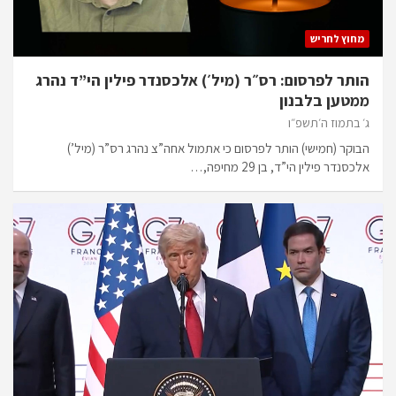
מחוץ לחריש
הותר לפרסום: רס״ר (מיל׳) אלכסנדר פילין הי”ד נהרג
ממטען בלבנון
ג׳ בתמוז ה׳תשפ״ו
הבוקר (חמישי) הותר לפרסום כי אתמול אחה”צ נהרג רס”ר (מיל’)
אלכסנדר פילין הי”ד, בן 29 מחיפה,…