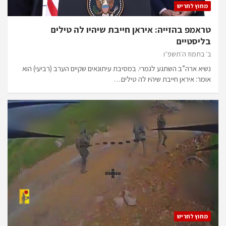
מחוץ לחריש
טראמפ בהזייה: איראן חייבת שיהיו לה טילים
בליסטיים
ב׳ בתמוז ה׳תשפ״ו
נשיא ארה”ב השתגע לגמרי. במסיבת עיתונאים שקיים הערב (רביעי) הוא
אומר: איראן חייבת שיהיו לה טילים…
מחוץ לחריש