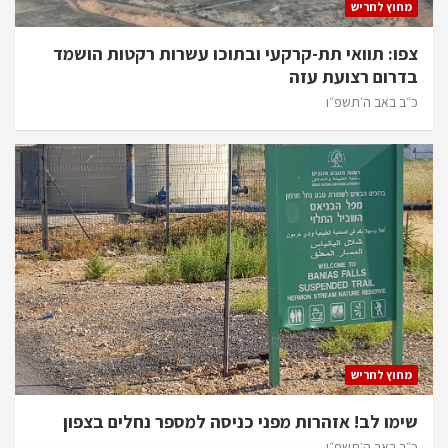
מחוץ לחריש
צפו: תוואי תת-קרקעי ובתוכו עשרות רקטות הושמד
בדרום רצועת עזה
כ״ב באב ה׳תשפ״ו
מחוץ לחריש
שימו לב! אזהרות מפני כניסה למספר נחלים בצפון
כ״ב באב ה׳תשפ״ו