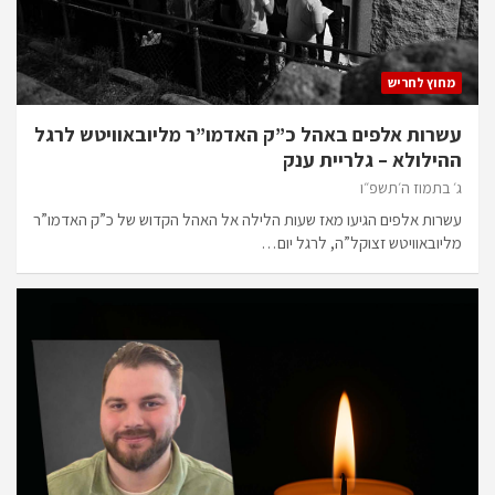
מחוץ לחריש
עשרות אלפים באהל כ”ק האדמו”ר מליובאוויטש לרגל
ההילולא – גלריית ענק
ג׳ בתמוז ה׳תשפ״ו
עשרות אלפים הגיעו מאז שעות הלילה אל האהל הקדוש של כ”ק האדמו”ר
מליובאוויטש זצוקל”ה, לרגל יום…