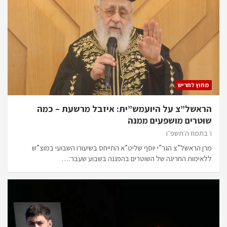
מחוץ לחריש
הראשל”צ על היועמש”ית: איזבל מרשעת – כמה
שוטרים מושפעים ממנה
ו׳ בתמוז ה׳תשפ״ו
מרן הראשל”צ הגר”י יוסף שליט”א התייחס בשיעורו השבועי במוצ”ש
ללאימות החריגה של השוטרים בהפגנה בשבוע שעבר:…