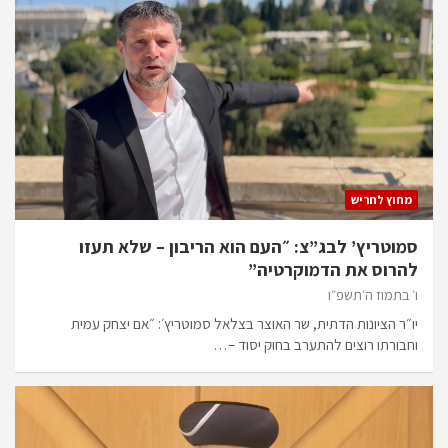
מחוץ לחריש
סמוטריץ’ לבג”צ: ״העם הוא הריבון – שלא תעזו
להרוס את הדמוקרטיה”
ו׳ בתמוז ה׳תשפ״ו
יו״ר הציונות הדתית, שר האוצר בצלאל סמוטריץ׳: ״אם יצחק עמית
וחבורתו רוצים להתערב בחוק יסוד –…