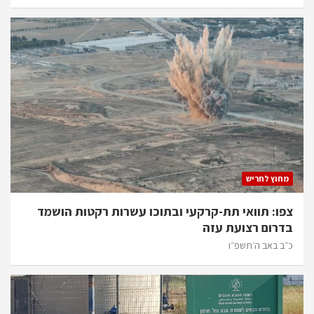
מחוץ לחריש
צפו: תוואי תת-קרקעי ובתוכו עשרות רקטות הושמד
בדרום רצועת עזה
כ״ב באב ה׳תשפ״ו