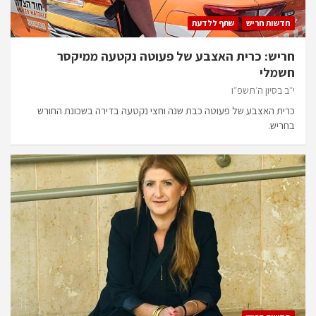
חדשות חריש
שתף ללדעת
חריש: כרית האצבע של פעוטה נקטעה ממיקסר
חשמלי
י״ב בסיון ה׳תשפ״ו
כרית האצבע של פעוטה כבת שנה וחצי נקטעה בדירה בשכונת החורש
בחריש.