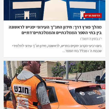
חדשות חריש
מהלך פורץ דרך: חידון התנ”ך העירוני יפגיש לראשונה
בין בתי הספר הממלכתיים והממלכתיים־דתיים
י״ג בסיון ה׳תשפ״ו
ביום רביעי הקרוב יתקיים בחריש, לראשונה, חידון תנ״ך עירוני לתלמידי
שכבות ה׳ ו מכלל בתי הספר…