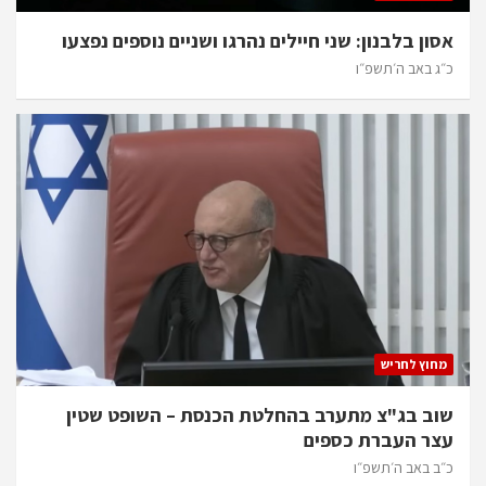
אסון בלבנון: שני חיילים נהרגו ושניים נוספים נפצעו
כ״ג באב ה׳תשפ״ו
מחוץ לחריש
שוב בג"צ מתערב בהחלטת הכנסת – השופט שטין
עצר העברת כספים
כ״ב באב ה׳תשפ״ו