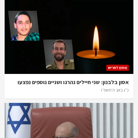
מחוץ לחריש
אסון בלבנון: שני חיילים נהרגו ושניים נוספים נפצעו
כ״ג באב ה׳תשפ״ו