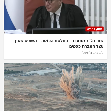
מחוץ לחריש
שוב בג"צ מתערב בהחלטת הכנסת – השופט שטין
עצר העברת כספים
כ״ב באב ה׳תשפ״ו