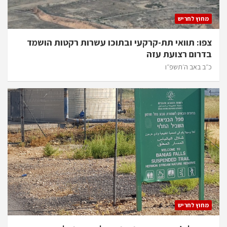
מחוץ לחריש
צפו: תוואי תת-קרקעי ובתוכו עשרות רקטות הושמד
בדרום רצועת עזה
כ״ב באב ה׳תשפ״ו
מחוץ לחריש