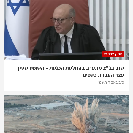
מחוץ לחריש
שוב בג"צ מתערב בהחלטת הכנסת – השופט שטין
עצר העברת כספים
כ״ב באב ה׳תשפ״ו