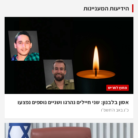
הידיעות המעניינות
מחוץ לחריש
אסון בלבנון: שני חיילים נהרגו ושניים נוספים נפצעו
כ״ג באב ה׳תשפ״ו