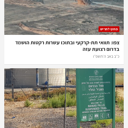
מחוץ לחריש
צפו: תוואי תת-קרקעי ובתוכו עשרות רקטות הושמד
בדרום רצועת עזה
כ״ב באב ה׳תשפ״ו