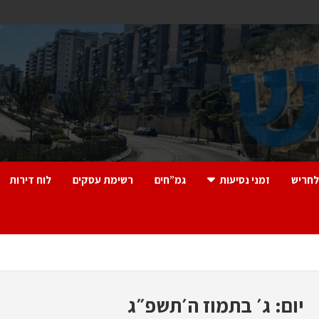
לחריש
זמני נסיעות
גמ”חים
רשימת עסקים
לוח דירות
יום:
ג׳ בתמוז ה׳תשפ״ג