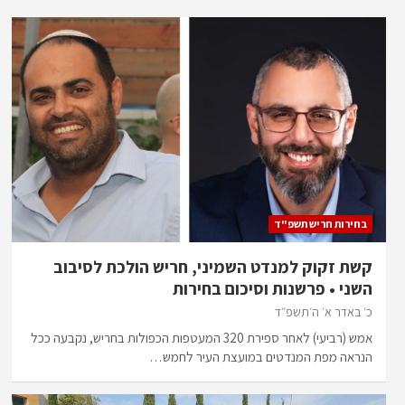
בחירות חריש תשפ"ד
קשת זקוק למנדט השמיני, חריש הולכת לסיבוב
השני • פרשנות וסיכום בחירות
כ׳ באדר א׳ ה׳תשפ״ד
אמש (רביעי) לאחר ספירת 320 המעטפות הכפולות בחריש, נקבעה ככל
הנראה מפת המנדטים במועצת העיר לחמש…