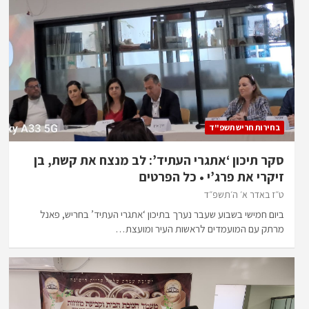
בחירות חריש תשפ"ד
סקר תיכון ‘אתגרי העתיד’: לב מנצח את קשת, בן
זיקרי את פרג’י • כל הפרטים
ט״ז באדר א׳ ה׳תשפ״ד
ביום חמישי בשבוע שעבר נערך בתיכון ‘אתגרי העתיד’ בחריש, פאנל
מרתק עם המועמדים לראשות העיר ומועצת…