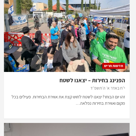
חדשות חריש
הפנינג בחירות – יצאנו לשטח
י״ח באדר א׳ ה׳תשפ״ד
זהו יום הבוחר! יצאנו לשטח לחוש קצת את אווירת הבחירות. פעילים בכל
מקום ואווירת בחירות נפלאה…