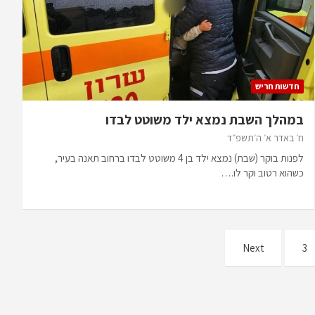
חדשות חריש
במהלך השבת נמצא ילד משוטט לבדו
ח׳ באדר א׳ ה׳תשפ״ד
לפנות בוקר (שבת) נמצא ילד בן 4 משוטט לבדו ברחוב תאנה בעיר,
כשהוא רטוב וקר לו.…
Next
3