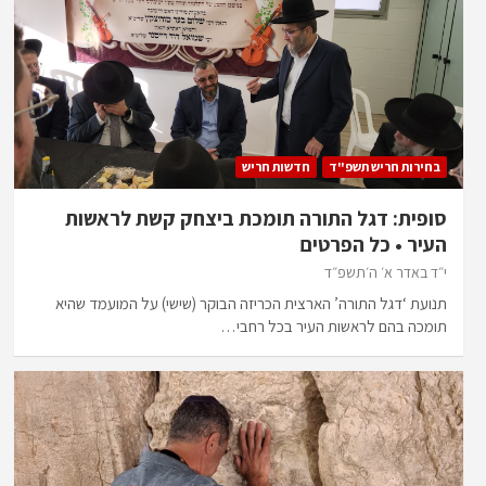
בחירות חריש תשפ"ד
חדשות חריש
סופית: דגל התורה תומכת ביצחק קשת לראשות
העיר • כל הפרטים
י״ד באדר א׳ ה׳תשפ״ד
תנועת ‘דגל התורה’ הארצית הכריזה הבוקר (שישי) על המועמד שהיא
תומכה בהם לראשות העיר בכל רחבי…