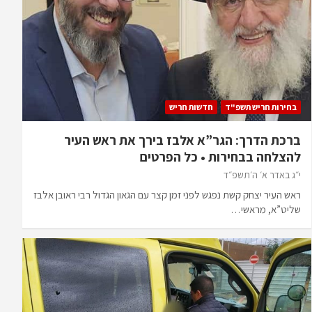
בחירות חריש תשפ"ד
חדשות חריש
ברכת הדרך: הגר”א אלבז בירך את ראש העיר
להצלחה בבחירות • כל הפרטים
י״ג באדר א׳ ה׳תשפ״ד
ראש העיר יצחק קשת נפגש לפני זמן קצר עם הגאון הגדול רבי ראובן אלבז
שליט”א, מראשי…