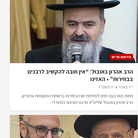
חדשות חריש
הרב אהרון בוטבול: “אין חובה להקשיב לרבנים
בבחירות” • האזינו
י״ד באדר א׳ ה׳תשפ״ד
פחות מארבעה ימים לפתיחת יום הבחירות ברשויות המקומיות ובחריש,
הרב אהרון בוטבול שליט”א מרבני הציבור הספרדי…