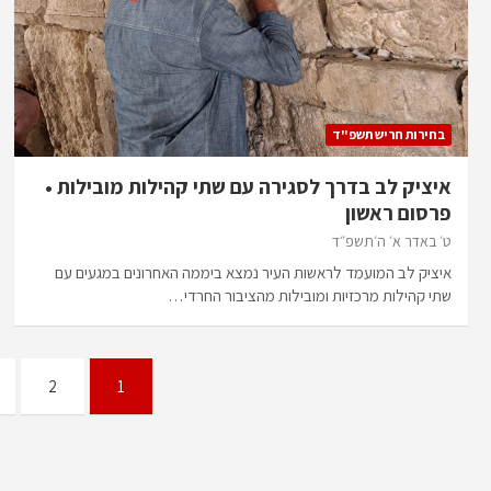
בחירות חריש תשפ"ד
איציק לב בדרך לסגירה עם שתי קהילות מובילות •
פרסום ראשון
ט׳ באדר א׳ ה׳תשפ״ד
איציק לב המועמד לראשות העיר נמצא ביממה האחרונים במגעים עם
שתי קהילות מרכזיות ומובילות מהציבור החרדי…
Posts
2
1
pagination