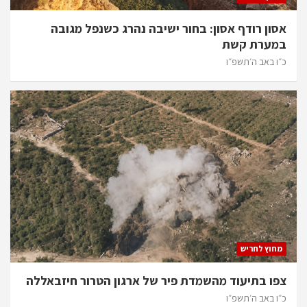
אסון רודף אסון: בחור ישיבה נהרג כשנפל מגובה
במערת קשת
כ״ו באב ה׳תשפ״ו
מחוץ לחריש
צפו בתיעוד מהשמדת פיר של ארגון הטרור חיזבאללה
כ״ו באב ה׳תשפ״ו