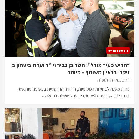
חדשות חריש
“חריש כעיר מודל”: השר בן גביר ויו”ר ועדת ביטחון בן
זיקרי בראיון משותף • מיוחד
י״ח בכסלו ה׳תשפ״ה
פחות משנה לבחירות המקומיות, הירידה הדרסטית בפשיעה מורגשת
ברחבי חריש, וכעת מגיע תקציב עתק שישנה דרמטי…