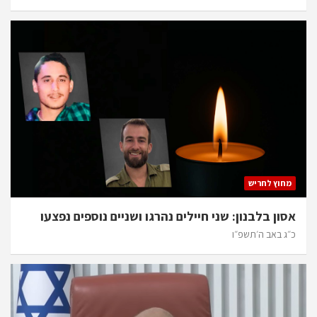
מחוץ לחריש
אסון בלבנון: שני חיילים נהרגו ושניים נוספים נפצעו
כ״ג באב ה׳תשפ״ו