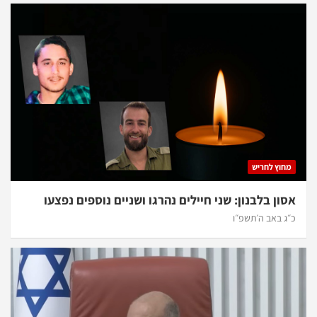
מחוץ לחריש
אסון בלבנון: שני חיילים נהרגו ושניים נוספים נפצעו
כ״ג באב ה׳תשפ״ו