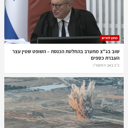
מחוץ לחריש
שוב בג"צ מתערב בהחלטת הכנסת – השופט שטין עצר
העברת כספים
כ״ב באב ה׳תשפ״ו