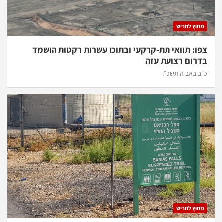
מחוץ לחריש
צפו: תוואי תת-קרקעי ובתוכו עשרות רקטות הושמד
בדרום רצועת עזה
כ״ב באב ה׳תשפ״ו
מחוץ לחריש