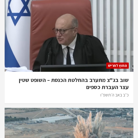
מחוץ לחריש
שוב בג"צ מתערב בהחלטת הכנסת – השופט שטין
עצר העברת כספים
כ״ב באב ה׳תשפ״ו