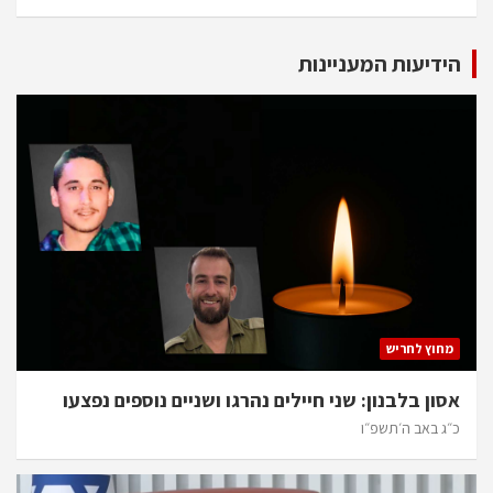
הידיעות המעניינות
מחוץ לחריש
אסון בלבנון: שני חיילים נהרגו ושניים נוספים נפצעו
כ״ג באב ה׳תשפ״ו