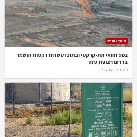
מחוץ לחריש
צפו: תוואי תת-קרקעי ובתוכו עשרות רקטות הושמד
בדרום רצועת עזה
כ״ב באב ה׳תשפ״ו