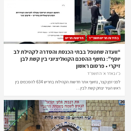
בחירות חריש תשפ"ד
חדשות חריש
“וועדה שתטפל בבתי הכנסת והסדרה לקהילת לב
יוסף”: נחשף ההסכם הקואליציוני בין קשת לבן
זיקרי • פרסום ראשון
כ״ו באדר א׳ ה׳תשפ״ד
לפני זמן קצר, נחשף אתר חדשות הקהילות בחריש 634 להסכמים בין
ראש העיר יצחק קשת לבין…