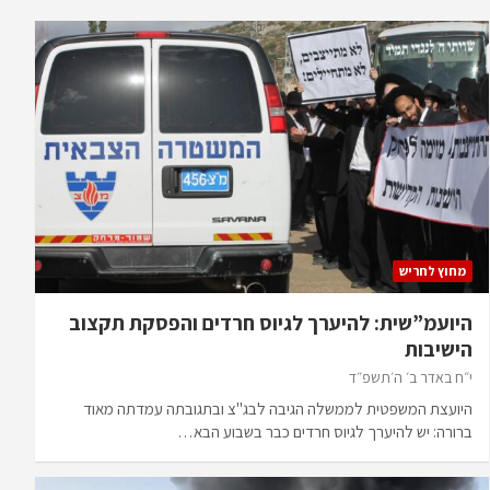
מחוץ לחריש
היועמ”שית: להיערך לגיוס חרדים והפסקת תקצוב
הישיבות
י״ח באדר ב׳ ה׳תשפ״ד
היועצת המשפטית לממשלה הגיבה לבג"צ ובתגובתה עמדתה מאוד
ברורה: יש להיערך לגיוס חרדים כבר בשבוע הבא…