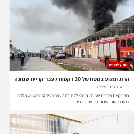
מחוץ לחריש
הרוג ופצוע במטח של 30 רקטות לעבר קריית שמונה
י״ז באדר ב׳ ה׳תשפ״ד
בוקר קשה בקריית שמונה. חיזבאללה ירה לעבר העיר 30 רקטות, חלקם
פגעו פגיעות ישירות בבתים, רכבים…