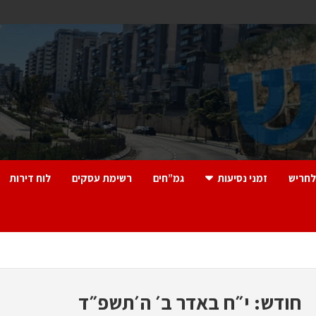
לחריש
זמני נסיעות
גמ”חים
רשימת עסקים
לוח דירות
חודש:
י״ח באדר ב׳ ה׳תשפ״ד