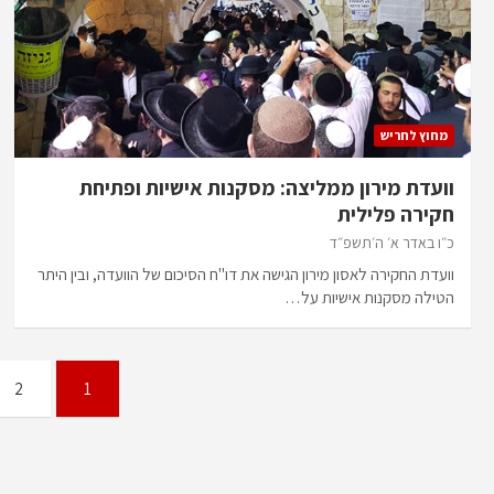
מחוץ לחריש
וועדת מירון ממליצה: מסקנות אישיות ופתיחת
חקירה פלילית
כ״ו באדר א׳ ה׳תשפ״ד
וועדת החקירה לאסון מירון הגישה את דו"ח הסיכום של הוועדה, ובין היתר
הטילה מסקנות אישיות על…
Posts
2
1
pagination