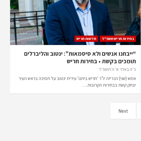
בחירות חריש תשפ"ד
חדשות חריש
“ייבחנו אנשים ולא סיסמאות”: ינטוב והליברלים
תומכים בקשת • בחירות חריש
כ״ה באדר א׳ ה׳תשפ״ד
אמש (שני) הכריזה יו”ר ‘חריש ביתנו’ עידית ינטוב על תמיכה בראש העיר
יצחק קשת בבחירות הקרובות.…
Next