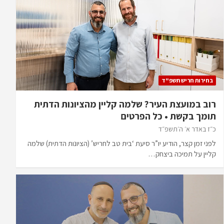
בחירות חריש תשפ"ד
רוב במועצת העיר? שלמה קליין מהציונות הדתית
תומך בקשת • כל הפרטים
כ״ז באדר א׳ ה׳תשפ״ד
לפני זמן קצר, הודיע יו”ר סיעת ‘בית טב לחריש’ (הציונות הדתית) שלמה
קליין על תמיכה ביצחק…