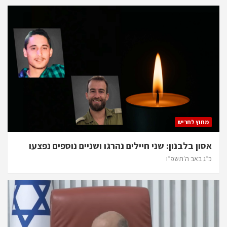
מחוץ לחריש
אסון בלבנון: שני חיילים נהרגו ושניים נוספים נפצעו
כ״ג באב ה׳תשפ״ו