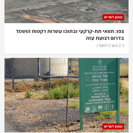
מחוץ לחריש
צפו: תוואי תת-קרקעי ובתוכו עשרות רקטות הושמד
בדרום רצועת עזה
כ״ב באב ה׳תשפ״ו
מחוץ לחריש