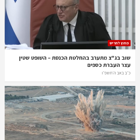
מחוץ לחריש
שוב בג"צ מתערב בהחלטת הכנסת – השופט שטין
עצר העברת כספים
כ״ב באב ה׳תשפ״ו